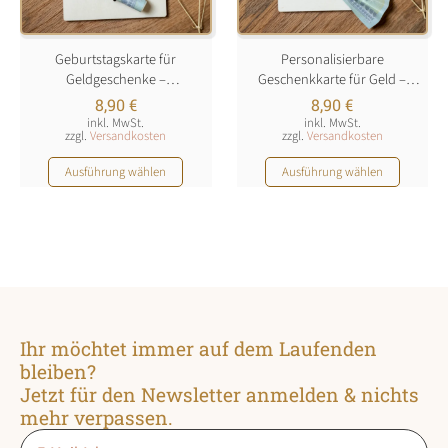
Geburtstagskarte für
Personalisierbare
Geldgeschenke –
Geschenkkarte für Geld –
personalisierbar
Wunscherfüller
8,90
€
8,90
€
inkl. MwSt.
inkl. MwSt.
zzgl.
Versandkosten
zzgl.
Versandkosten
Dieses
Dieses
Ausführung wählen
Ausführung wählen
Produkt
Produkt
weist
weist
mehrere
mehrere
Varianten
Varianten
auf.
auf.
Die
Die
Optionen
Optionen
können
können
Ihr möchtet immer auf dem Laufenden
auf
auf
bleiben?
der
der
Jetzt für den Newsletter anmelden & nichts
Produktseite
Produktseite
mehr verpassen.
gewählt
gewählt
Email