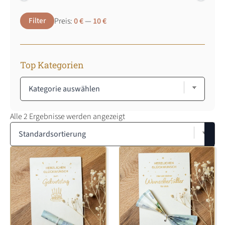
Min.
Max.
Filter
Preis:
0 €
—
10 €
Preis
Preis
Top Kategorien
Alle 2 Ergebnisse werden angezeigt