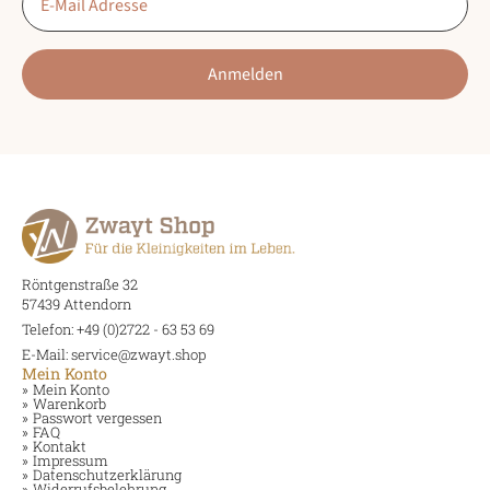
*
werden
werden
Anmelden
Röntgenstraße 32
57439 Attendorn
Telefon: +49 (0)2722 - 63 53 69
E-Mail: service@zwayt.shop
Mein Konto
Mein Konto
Warenkorb
Passwort vergessen
FAQ
Kontakt
Impressum
Datenschutzerklärung
Widerrufsbelehrung