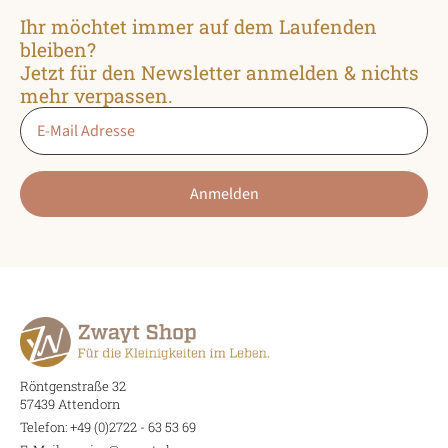
können
Ihr möchtet immer auf dem Laufenden
auf
bleiben?
der
Jetzt für den Newsletter anmelden & nichts
Produktseite
mehr verpassen.
gewählt
Email
*
werden
Anmelden
Röntgenstraße 32
57439 Attendorn
Telefon: +49 (0)2722 - 63 53 69