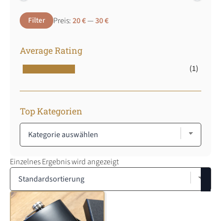
Min.
Max.
Filter
Preis:
20 €
—
30 €
Preis
Preis
Average Rating
(1)
Top Kategorien
Einzelnes Ergebnis wird angezeigt