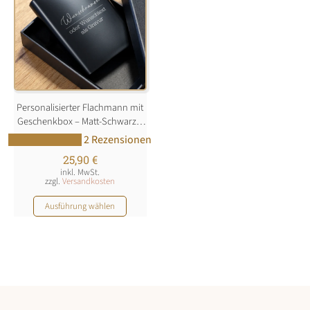
Personalisierter Flachmann mit
Geschenkbox – Matt-Schwarz –
240ml
2 Rezensionen
25,90
€
inkl. MwSt.
zzgl.
Versandkosten
Dieses
Ausführung wählen
Produkt
weist
mehrere
Varianten
auf.
Die
Optionen