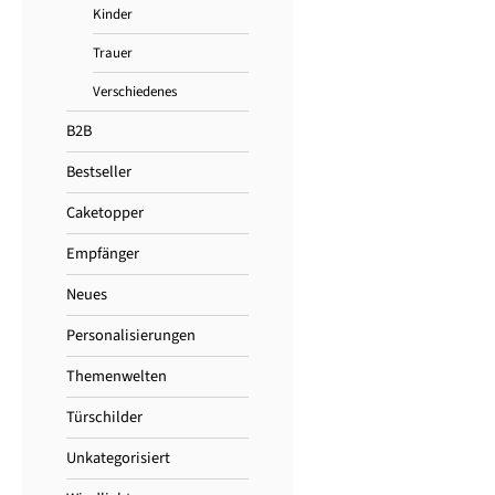
der
Kinder
Produktseite
Trauer
gewählt
werden
Verschiedenes
B2B
Bestseller
Caketopper
Empfänger
Neues
Personalisierungen
Themenwelten
Türschilder
Unkategorisiert