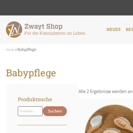
NEUES
BESTSELLER
AN
NEUES
BE
»
Babypflege
Home
Babypflege
Alle 2 Ergebnisse werden an
Produktsuche
Suchen
Suchen
nach: