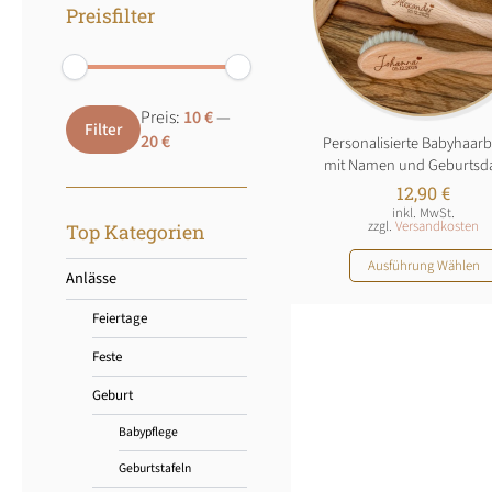
Preisfilter
Min.
Max.
Preis:
10 €
—
Filter
Preis
Preis
20 €
Personalisierte Babyhaarb
mit Namen und Geburts
12,90
€
inkl. MwSt.
zzgl.
Versandkosten
Top Kategorien
Dieses
Ausführung Wählen
Anlässe
Produkt
weist
Feiertage
mehrere
Varianten
Feste
auf.
Geburt
Die
Optionen
Babypflege
können
Geburtstafeln
auf