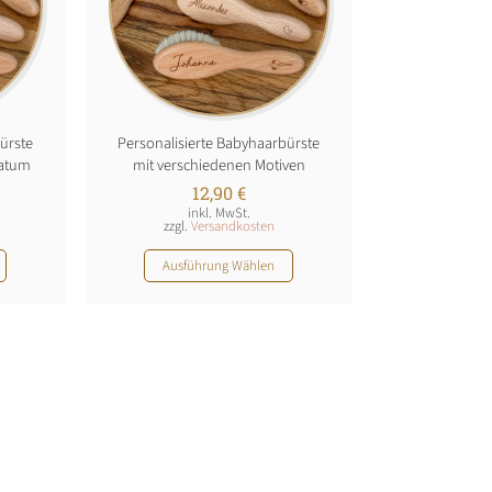
ürste
Personalisierte Babyhaarbürste
datum
mit verschiedenen Motiven
12,90
€
inkl. MwSt.
zzgl.
Versandkosten
Dieses
Ausführung Wählen
Produkt
weist
mehrere
Varianten
auf.
Die
Optionen
können
auf