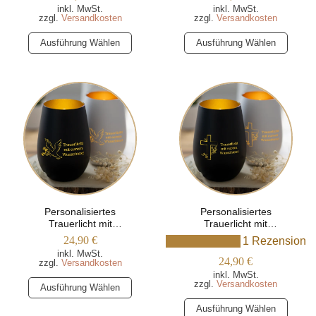
inkl. MwSt.
inkl. MwSt.
zzgl.
Versandkosten
zzgl.
Versandkosten
Dieses
Dieses
Ausführung Wählen
Ausführung Wählen
Produkt
Produkt
weist
weist
mehrere
mehrere
Varianten
Varianten
auf.
auf.
Die
Die
Optionen
Optionen
können
können
auf
auf
der
der
Produktseite
Produktseite
Personalisiertes
Personalisiertes
Trauerlicht mit
Trauerlicht mit
gewählt
gewählt
Wunschtext und Taube
Wunschtext und Kreuz-
24,90
€
1 Rezension
werden
werden
mit Blume
Motiv
inkl. MwSt.
24,90
€
zzgl.
Versandkosten
inkl. MwSt.
Dieses
zzgl.
Versandkosten
Ausführung Wählen
Produkt
Dieses
Ausführung Wählen
weist