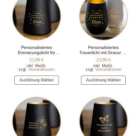
Personalisiertes
Personalisiertes
Erinnerungslicht für
Trauerlicht mit Gravur für
Sternenkind (Windlicht
Sternenkinder
23,90
€
23,90
€
mit Gravur –
inkl. MwSt.
inkl. MwSt.
Trapezform)
zzgl.
Versandkosten
zzgl.
Versandkosten
Dieses
Dieses
Ausführung Wählen
Ausführung Wählen
Produkt
Produkt
weist
weist
mehrere
mehrere
Varianten
Varianten
auf.
auf.
Die
Die
Optionen
Optionen
können
können