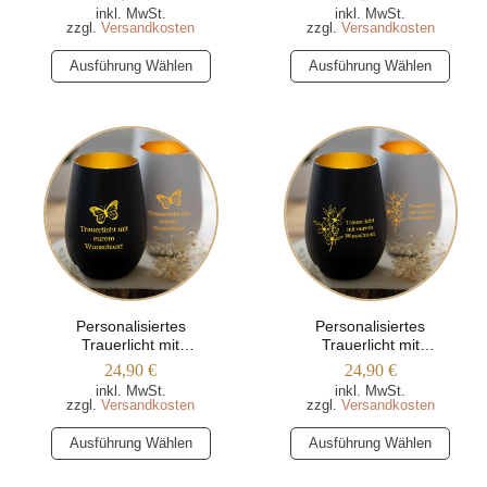
(Trapezform)
inkl. MwSt.
inkl. MwSt.
zzgl.
Versandkosten
zzgl.
Versandkosten
Dieses
Dieses
Ausführung Wählen
Ausführung Wählen
Produkt
Produkt
weist
weist
mehrere
mehrere
Varianten
Varianten
auf.
auf.
Die
Die
Optionen
Optionen
können
können
auf
auf
der
der
Produktseite
Produktseite
Personalisiertes
Personalisiertes
Trauerlicht mit
Trauerlicht mit
gewählt
gewählt
Wunschtext und
Wunschtext und Blume
24,90
€
24,90
€
werden
werden
Schmetterling
inkl. MwSt.
inkl. MwSt.
zzgl.
Versandkosten
zzgl.
Versandkosten
Dieses
Dieses
Ausführung Wählen
Ausführung Wählen
Produkt
Produkt
weist
weist