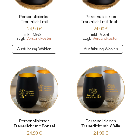
auf
auf
der
der
Produktseite
Produktseite
Personalisiertes
Personalisiertes
Trauerlicht mit
Trauerlicht mit Taube
gewählt
gewählt
Blumenmotiv
und Olivenzweig
24,90
€
24,90
€
werden
werden
(Trapezform)
(Trapezform)
inkl. MwSt.
inkl. MwSt.
zzgl.
Versandkosten
zzgl.
Versandkosten
Dieses
Dieses
Ausführung Wählen
Ausführung Wählen
Produkt
Produkt
weist
weist
mehrere
mehrere
Varianten
Varianten
auf.
auf.
Die
Die
Optionen
Optionen
können
können
auf
auf
der
der
Produktseite
Produktseite
Personalisiertes
Personalisiertes
Trauerlicht mit Bonsai
Trauerlicht mit Welle
gewählt
gewählt
(Meer-Motiv)
24,90
€
24,90
€
werden
werden