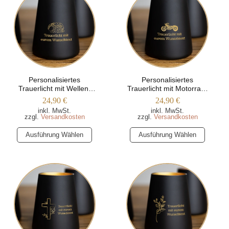
Personalisiertes
Personalisiertes
Trauerlicht mit Wellen-
Trauerlicht mit Motorrad-
Motiv (Trapezform)
Silhouette (Trapezform)
24,90
€
24,90
€
inkl. MwSt.
inkl. MwSt.
zzgl.
Versandkosten
zzgl.
Versandkosten
Dieses
Dieses
Ausführung Wählen
Ausführung Wählen
Produkt
Produkt
weist
weist
mehrere
mehrere
Varianten
Varianten
auf.
auf.
Die
Die
Optionen
Optionen
können
können