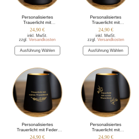
auf
auf
der
der
Produktseite
Produktseite
Personalisiertes
Personalisiertes
Trauerlicht mit
Trauerlicht mit
gewählt
gewählt
Wunschtext und
Schmetterlingsmotiv
24,90
€
24,90
€
werden
werden
Schmetterlingen
(Trapezform)
inkl. MwSt.
inkl. MwSt.
(Trapezform)
zzgl.
Versandkosten
zzgl.
Versandkosten
Dieses
Dieses
Ausführung Wählen
Ausführung Wählen
Produkt
Produkt
weist
weist
mehrere
mehrere
Varianten
Varianten
auf.
auf.
Die
Die
Optionen
Optionen
können
können
auf
auf
der
der
Produktseite
Produktseite
Personalisiertes
Personalisiertes
Trauerlicht mit Feder
Trauerlicht mit
gewählt
gewählt
(Trapezform)
Taubenmotiv
24,90
€
24,90
€
werden
werden