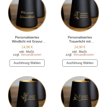
Personalisiertes
Personalisiertes
Windlicht mit Gravur
Trauerlicht mit
(Wunschtext) –
Wunschtext (Bonsai-
24,90
€
24,90
€
Trapezform
Motiv)
inkl. MwSt.
inkl. MwSt.
zzgl.
Versandkosten
zzgl.
Versandkosten
Dieses
Dieses
Ausführung Wählen
Ausführung Wählen
Produkt
Produkt
weist
weist
mehrere
mehrere
Varianten
Varianten
auf.
auf.
Die
Die
Optionen
Optionen
können
können