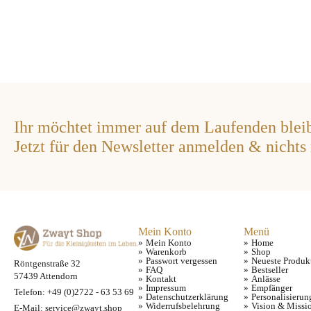
Varianten
Die
auf.
Optionen
Die
können
Optionen
auf
können
der
auf
Produktseite
der
gewählt
Produktseite
werden
gewählt
Ihr möchtet immer auf dem Laufenden blei
werden
Jetzt für den Newsletter anmelden & nichts
Mein Konto
Menü
Mein Konto
Home
Warenkorb
Shop
Passwort vergessen
Neueste Produk
Röntgenstraße 32
FAQ
Bestseller
57439 Attendorn
Kontakt
Anlässe
Impressum
Empfänger
Telefon: +49 (0)2722 - 63 53 69
Datenschutzerklärung
Personalisierun
Widerrufsbelehrung
Vision & Missi
E-Mail: service@zwayt.shop