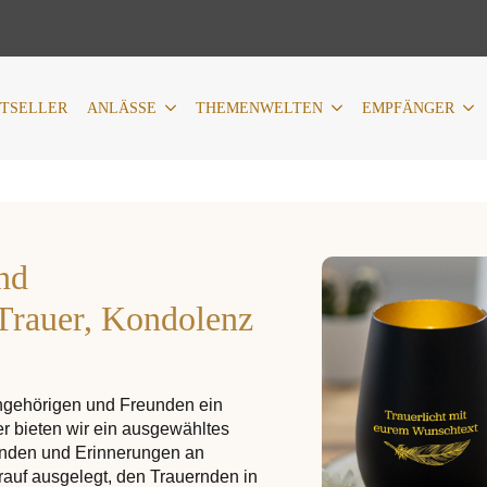
LÄSSE
THEMENWELTEN
EMPFÄNGER
PERSONALIS
STSELLER
ANLÄSSE
THEMENWELTEN
EMPFÄNGER
nd
 Trauer, Kondolenz
 Angehörigen und Freunden ein
r bieten wir ein ausgewähltes
enden und Erinnerungen an
auf ausgelegt, den Trauernden in