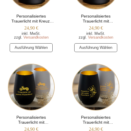
auf
auf
der
der
Produktseite
Produktseite
Personalisiertes
Personalisiertes
Trauerlicht mit Kreuz-
Trauerlicht mit
gewählt
gewählt
Motiv (Trapezform)
Blumenranke
24,90
€
24,90
€
werden
werden
(Trapezform)
inkl. MwSt.
inkl. MwSt.
zzgl.
Versandkosten
zzgl.
Versandkosten
Dieses
Dieses
Ausführung Wählen
Ausführung Wählen
Produkt
Produkt
weist
weist
mehrere
mehrere
Varianten
Varianten
auf.
auf.
Die
Die
Optionen
Optionen
können
können
auf
auf
der
der
Produktseite
Produktseite
Personalisiertes
Personalisiertes
Trauerlicht mit
Trauerlicht mit
gewählt
gewählt
Motorradsilhouette
Schmetterlingen
24,90
€
24,90
€
werden
werden