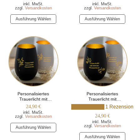
inkl. MwSt.
inkl. MwSt.
zzgl.
Versandkosten
zzgl.
Versandkosten
Dieses
Dieses
Ausführung Wählen
Ausführung Wählen
Produkt
Produkt
weist
weist
mehrere
mehrere
Varianten
Varianten
auf.
auf.
Die
Die
Optionen
Optionen
können
können
auf
auf
der
der
Produktseite
Produktseite
Personalisiertes
Personalisiertes
Trauerlicht mit
Trauerlicht mit
gewählt
gewählt
Wunschtext und
Wunschtext und
24,90
€
1 Rezension
werden
werden
Blumenranke
Taubenmotiv
inkl. MwSt.
24,90
€
zzgl.
Versandkosten
inkl. MwSt.
Dieses
zzgl.
Versandkosten
Ausführung Wählen
Produkt
Dieses
Ausführung Wählen
weist