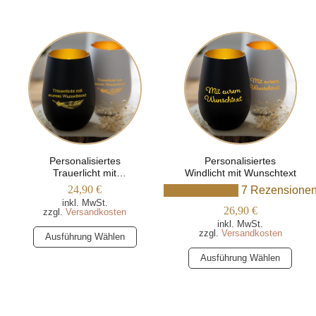
mehrere
mehrere
Varianten
Varianten
auf.
auf.
Die
Die
Optionen
Optionen
können
können
auf
auf
der
der
Produktseite
Produktseite
gewählt
gewählt
Personalisiertes
Personalisiertes
werden
werden
Trauerlicht mit
Windlicht mit Wunschtext
Wunschtext und
24,90
€
7 Rezensione
Federmotiv
inkl. MwSt.
26,90
€
zzgl.
Versandkosten
inkl. MwSt.
Dieses
zzgl.
Versandkosten
Ausführung Wählen
Produkt
Dieses
Ausführung Wählen
weist
Produkt
mehrere
weist
Varianten
mehrere
auf.