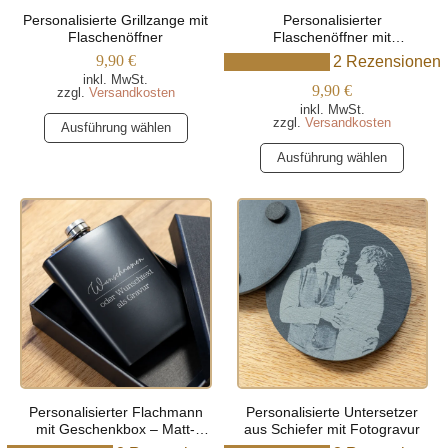
Produktseite
Produktseite
Personalisierte Grillzange mit
Personalisierter
gewählt
gewählt
Flaschenöffner
Flaschenöffner mit
werden
werden
Wunschtext
9,90
€
2 Rezensionen
inkl. MwSt.
9,90
€
zzgl.
Versandkosten
inkl. MwSt.
Dieses
zzgl.
Versandkosten
Ausführung wählen
Produkt
Dieses
Ausführung wählen
weist
Produkt
mehrere
weist
Varianten
mehrere
auf.
Varianten
Die
auf.
Optionen
Die
können
Optionen
auf
können
der
auf
Produktseite
der
gewählt
Produktseite
werden
Personalisierter Flachmann
Personalisierte Untersetzer
gewählt
mit Geschenkbox – Matt-
aus Schiefer mit Fotogravur
werden
Schwarz – 240ml