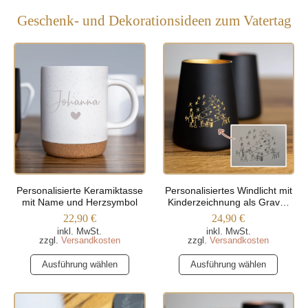
Geschenk- und Dekorationsideen zum Vatertag
Personalisierte Keramiktasse
Personalisiertes Windlicht mit
mit Name und Herzsymbol
Kinderzeichnung als Gravur
(Trapezform)
22,90
€
24,90
€
inkl. MwSt.
inkl. MwSt.
zzgl.
Versandkosten
zzgl.
Versandkosten
Dieses
Dieses
Ausführung wählen
Ausführung wählen
Produkt
Produkt
weist
weist
mehrere
mehrere