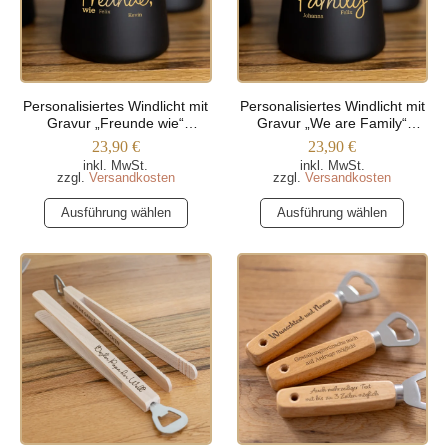
können
können
auf
auf
der
der
Produktseite
Produktseite
Personalisiertes Windlicht mit
Personalisiertes Windlicht mit
gewählt
gewählt
Gravur „Freunde wie“
Gravur „We are Family“
werden
werden
(Trapez)
(Trapez)
23,90
€
23,90
€
inkl. MwSt.
inkl. MwSt.
zzgl.
Versandkosten
zzgl.
Versandkosten
Dieses
Dieses
Ausführung wählen
Ausführung wählen
Produkt
Produkt
weist
weist
mehrere
mehrere
Varianten
Varianten
auf.
auf.
Die
Die
Optionen
Optionen
können
können
auf
auf
der
der