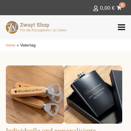
0
0,00
€
»
Vatertag
Home
Individuelle und personalisierte