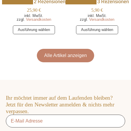
2 Rezensionen
3 Rezensionen
25,90
€
5,90
€
inkl. MwSt.
inkl. MwSt.
zzgl.
Versandkosten
zzgl.
Versandkosten
Dieses
Dieses
Ausführung wählen
Ausführung wählen
Produkt
Produkt
weist
weist
mehrere
mehrere
Varianten
Varianten
Alle Artikel anzeigen
auf.
auf.
Die
Die
Optionen
Optionen
können
können
auf
auf
der
der
Ihr möchtet immer auf dem Laufenden bleiben?
Produktseite
Produktseite
Jetzt für den Newsletter anmelden & nichts mehr
gewählt
gewählt
verpassen.
werden
werden
Email
*