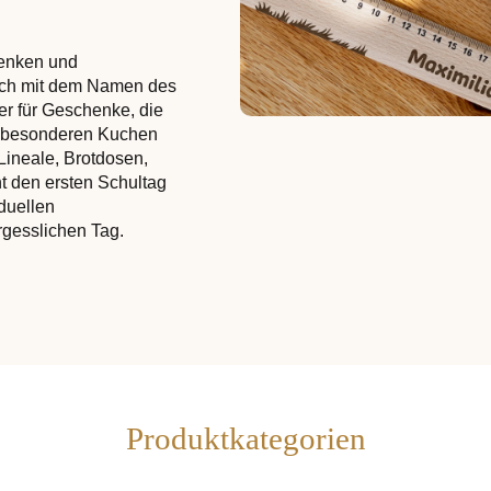
henken und
auch mit dem Namen des
er für Geschenke, die
z besonderen Kuchen
Lineale, Brotdosen,
t den ersten Schultag
duellen
gesslichen Tag.
Produktkategorien