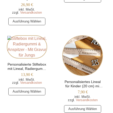
Produkt
Acrylglas – Motiv
26,90
€
werden
werden
Meerestiere
weist
inkl. MwSt.
zzgl.
Versandkosten
mehrere
Varianten
Dieses
Ausführung Wählen
auf.
Produkt
Die
weist
Optionen
mehrere
können
Varianten
auf
auf.
der
Die
Produktseite
Optionen
gewählt
Personalisierte Stiftebox
können
mit Lineal, Radiergummi
werden
auf
& Anspitzer
13,90
€
der
inkl. MwSt.
Produktseite
Personalisiertes Lineal
zzgl.
Versandkosten
für Kinder (20 cm) mit
gewählt
Dieses
verschiedenen Motiven
Ausführung Wählen
7,90
€
werden
Produkt
inkl. MwSt.
zzgl.
Versandkosten
weist
mehrere
Dieses
Ausführung Wählen
Varianten