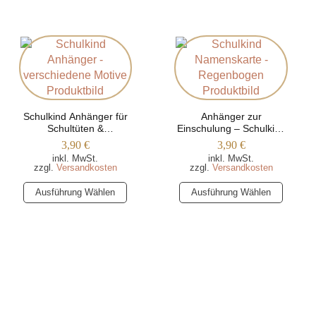
mehrere
Varianten
Varianten
auf.
auf.
Die
Die
Optionen
Optionen
können
können
auf
auf
der
der
Produktseite
Schulkind Anhänger für
Anhänger zur
Produktseite
Schultüten &
Einschulung – Schulkind
gewählt
Schulranzen –
– Regenbogen Motiv
gewählt
3,90
€
3,90
€
werden
Verschiedene Motive
werden
inkl. MwSt.
inkl. MwSt.
zzgl.
Versandkosten
zzgl.
Versandkosten
Dieses
Dieses
Ausführung Wählen
Ausführung Wählen
Produkt
Produkt
weist
weist
mehrere
mehrere
Varianten
Varianten
auf.
auf.
Die
Die
Optionen
Optionen
können
können