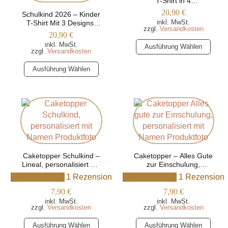
T-Shirt in 4
der
auf
verschiedenen Farben,
20,90
€
Schulkind 2026 – Kinder
Produktseite
personalisiert mit Namen
der
inkl. MwSt.
T-Shirt Mit 3 Designs,
gewählt
zzgl.
Versandkosten
Produktseite
Personalisiert mit Namen
20,90
€
werden
gewählt
Dieses
inkl. MwSt.
Ausführung Wählen
zzgl.
Versandkosten
werden
Produkt
Dieses
weist
Ausführung Wählen
Produkt
mehrere
weist
Varianten
mehrere
auf.
Varianten
Die
auf.
Optionen
Die
können
Optionen
auf
Caketopper Schulkind –
können
Caketopper – Alles Gute
der
Lineal, personalisiert Mit
zur Einschulung,
auf
Produktseite
Namen
personalisiert mit Namen
1 Rezension
1 Rezension
der
gewählt
Produktseite
werden
7,90
€
7,90
€
gewählt
inkl. MwSt.
inkl. MwSt.
zzgl.
Versandkosten
zzgl.
Versandkosten
werden
Dieses
Dieses
Ausführung Wählen
Ausführung Wählen