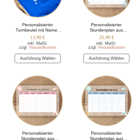
Personalisierter
Personalisierter
Turnbeutel mit Namen
Stundenplan aus
und Sternenmotiven
Acrylglas – Weltraum
13,90
€
26,90
€
inkl. MwSt.
inkl. MwSt.
zzgl.
Versandkosten
zzgl.
Versandkosten
Dieses
Dieses
Ausführung Wählen
Ausführung Wählen
Produkt
Produkt
weist
weist
mehrere
mehrere
Varianten
Varianten
auf.
auf.
Die
Die
Optionen
Optionen
können
können
auf
auf
der
der
Produktseite
Produktseite
Personalisierter
Personalisierter
Stundenplan aus
Stundenplan aus
gewählt
gewählt