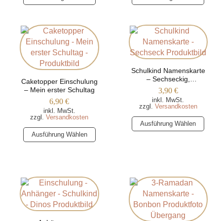
Produkt
Produkt
weist
weist
mehrere
mehrere
Varianten
Varianten
auf.
auf.
Die
Die
Optionen
Schulkind Namenskarte
Optionen
– Sechseckig,
Caketopper Einschulung
können
können
personalisiert mit Namen
– Mein erster Schultag
3,90
€
auf
auf
und Datum
inkl. MwSt.
6,90
€
der
der
zzgl.
Versandkosten
inkl. MwSt.
Produktseite
Produktseite
zzgl.
Versandkosten
Dieses
Ausführung Wählen
gewählt
gewählt
Dieses
Produkt
Ausführung Wählen
werden
werden
Produkt
weist
weist
mehrere
mehrere
Varianten
Varianten
auf.
auf.
Die
Die
Optionen
Optionen
können
können
auf