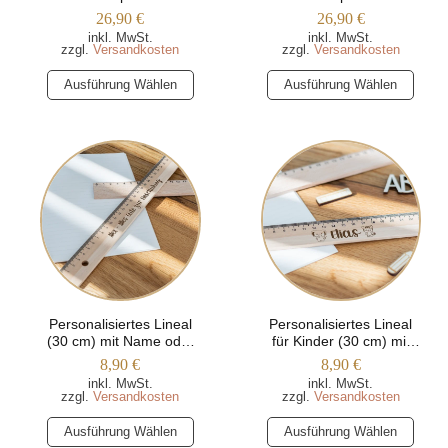
Acrylglas – Fantasiewelt
Acrylglas – Fantasiewelt
26,90
€
26,90
€
werden
werden
(Rosa)
(Blau)
inkl. MwSt.
inkl. MwSt.
zzgl.
Versandkosten
zzgl.
Versandkosten
Dieses
Dieses
Ausführung Wählen
Ausführung Wählen
Produkt
Produkt
weist
weist
mehrere
mehrere
Varianten
Varianten
auf.
auf.
Die
Die
Optionen
Optionen
können
können
auf
auf
der
der
Produktseite
Produktseite
Personalisiertes Lineal
Personalisiertes Lineal
(30 cm) mit Name oder
für Kinder (30 cm) mit
gewählt
gewählt
Wunschtext
Tiermotiven
8,90
€
8,90
€
werden
werden
inkl. MwSt.
inkl. MwSt.
zzgl.
Versandkosten
zzgl.
Versandkosten
Dieses
Dieses
Ausführung Wählen
Ausführung Wählen