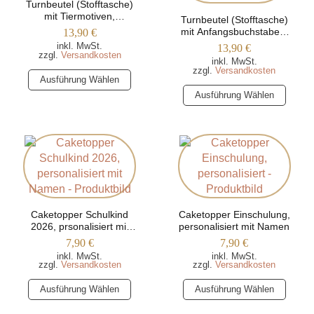
Turnbeutel (Stofftasche)
auf
Optionen
mit Tiermotiven,
der
Turnbeutel (Stofftasche)
können
personalisiert mit Namen
mit Anfangsbuchstaben,
13,90
€
Produktseite
auf
personalisiert mit Namen
inkl. MwSt.
13,90
€
gewählt
der
zzgl.
Versandkosten
inkl. MwSt.
werden
Produktseite
zzgl.
Versandkosten
Dieses
Ausführung Wählen
gewählt
Produkt
Dieses
Ausführung Wählen
werden
weist
Produkt
mehrere
weist
Varianten
mehrere
auf.
Varianten
Die
auf.
Optionen
Die
können
Optionen
auf
Caketopper Schulkind
Caketopper Einschulung,
können
2026, prsonalisiert mit
personalisiert mit Namen
der
auf
Namen
7,90
€
7,90
€
Produktseite
der
inkl. MwSt.
inkl. MwSt.
gewählt
Produktseite
zzgl.
Versandkosten
zzgl.
Versandkosten
werden
gewählt
Dieses
Dieses
Ausführung Wählen
Ausführung Wählen
werden
Produkt
Produkt