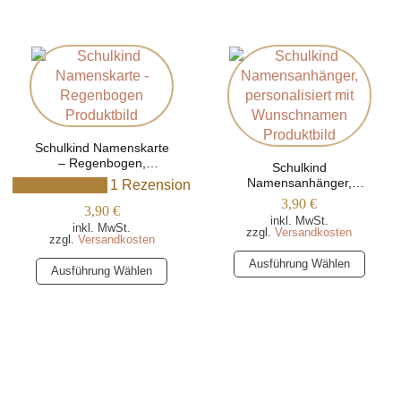
weist
weist
mehrere
mehrere
Varianten
Varianten
auf.
auf.
Die
Die
Optionen
Optionen
können
können
auf
auf
Schulkind Namenskarte
der
der
– Regenbogen,
Schulkind
Personalisiert mit Namen
Produktseite
Produktseite
Namensanhänger,
1 Rezension
personalisiert mit
gewählt
gewählt
3,90
€
3,90
€
Wunschnamen
werden
werden
inkl. MwSt.
inkl. MwSt.
zzgl.
Versandkosten
zzgl.
Versandkosten
Dieses
Ausführung Wählen
Dieses
Ausführung Wählen
Produkt
Produkt
weist
weist
mehrere
mehrere
Varianten
Varianten
auf.
auf.
Die
Die
Optionen