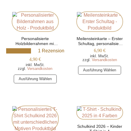
Produkt
Produkt
weist
weist
mehrere
mehrere
Varianten
Varianten
auf.
auf.
Die
Die
Optionen
Personalisierte
Meilensteinkarte – Erster
Optionen
Holzbilderrahmen mit
Schultag, personalisiert
können
können
Wunschgravur
mit Namen und
6,90
€
1 Rezension
auf
auf
Einschulungsdatum
inkl. MwSt.
der
der
4,90
€
zzgl.
Versandkosten
Produktseite
Produktseite
inkl. MwSt.
Dieses
zzgl.
Versandkosten
Ausführung Wählen
gewählt
gewählt
Produkt
Dieses
werden
werden
Ausführung Wählen
weist
Produkt
mehrere
weist
Varianten
mehrere
auf.
Varianten
Die
auf.
Optionen
Die
können
Optionen
Schulkind 2026 – Kinder
auf
können