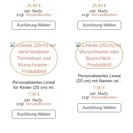
Acrylglas – Motiv
Acrylglas – Motiv Safari
26,90
€
26,90
€
werden
werden
Waldtiere
inkl. MwSt.
inkl. MwSt.
zzgl.
Versandkosten
zzgl.
Versandkosten
Dieses
Dieses
Ausführung Wählen
Ausführung Wählen
Produkt
Produkt
weist
weist
mehrere
mehrere
Varianten
Varianten
auf.
auf.
Die
Die
Optionen
Optionen
können
können
Personalisiertes Lineal
(20 cm) mit Namen oder
auf
Personalisiertes Lineal
auf
Wunschtext
für Kinder (20 cm) mit
7,90
€
der
der
Tiermotiven
inkl. MwSt.
7,90
€
Produktseite
Produktseite
zzgl.
Versandkosten
inkl. MwSt.
gewählt
gewählt
zzgl.
Versandkosten
Dieses
Ausführung Wählen
werden
werden
Dieses
Produkt
Ausführung Wählen
Produkt
weist
weist
mehrere
mehrere
Varianten