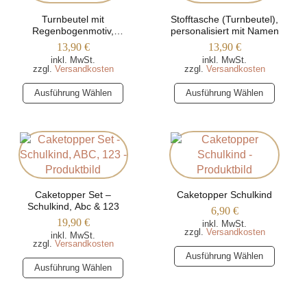
können
der
Turnbeutel mit
Stofftasche (Turnbeutel),
auf
Produktseite
Regenbogenmotiv,
personalisiert mit Namen
der
gewählt
personalisiert mit Namen
13,90
€
13,90
€
Produktseite
werden
inkl. MwSt.
inkl. MwSt.
zzgl.
Versandkosten
zzgl.
Versandkosten
gewählt
werden
Dieses
Dieses
Ausführung Wählen
Ausführung Wählen
Produkt
Produkt
weist
weist
mehrere
mehrere
Varianten
Varianten
auf.
auf.
Die
Die
Optionen
Caketopper Set –
Optionen
Caketopper Schulkind
Schulkind, Abc & 123
können
können
6,90
€
19,90
€
inkl. MwSt.
auf
auf
zzgl.
Versandkosten
inkl. MwSt.
der
der
zzgl.
Versandkosten
Dieses
Produktseite
Produktseite
Ausführung Wählen
Dieses
Produkt
Ausführung Wählen
gewählt
gewählt
Produkt
weist
werden
werden
weist
mehrere