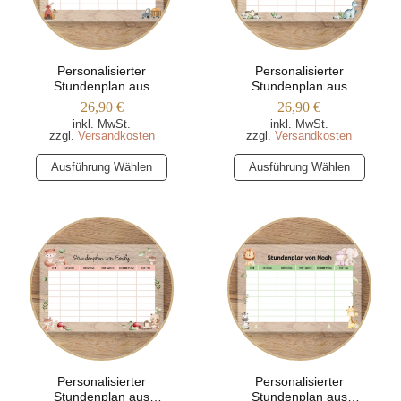
Personalisierter
Personalisierter
Stundenplan aus
Stundenplan aus
Acrylglas – Bauernhof
Acrylglas – Dinosaurier
26,90
€
26,90
€
inkl. MwSt.
inkl. MwSt.
zzgl.
Versandkosten
zzgl.
Versandkosten
Dieses
Dieses
Ausführung Wählen
Ausführung Wählen
Produkt
Produkt
weist
weist
mehrere
mehrere
Varianten
Varianten
auf.
auf.
Die
Die
Optionen
Optionen
können
können
auf
auf
der
der
Produktseite
Produktseite
Personalisierter
Personalisierter
Stundenplan aus
Stundenplan aus
gewählt
gewählt