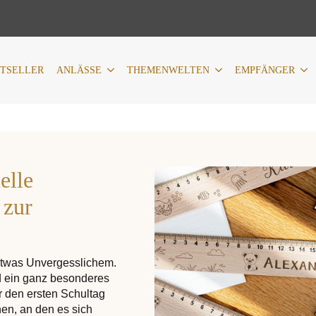
LÄSSE
THEMENWELTEN
EMPFÄNGER
PERSONALIS
STSELLER
ANLÄSSE
THEMENWELTEN
EMPFÄNGER
elle
 zur
etwas Unvergesslichem.
d ein ganz besonderes
r den ersten Schultag
en, an den es sich