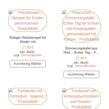
Varianten
auf.
auf.
Die
Die
Optionen
Optionen
können
können
auf
auf
der
der
Produktseite
Eckiger Holzstempel für
Kinder mit
Produktseite
gewählt
unterschiedlichen
27,00
€
gewählt
werden
Erinnerungstafel aus
Motiven, personalisiert
inkl. MwSt.
Holz – Erster Tag – Für
werden
mit Name
zzgl.
Versandkosten
Schule und
27,90
€
Kindergarten,
Dieses
inkl. MwSt.
Ausführung Wählen
personalisiert mit Namen
zzgl.
Versandkosten
Produkt
weist
Dieses
Ausführung Wählen
mehrere
Produkt
Varianten
weist
auf.
mehrere
Die
Varianten
Optionen
auf.
können
Die