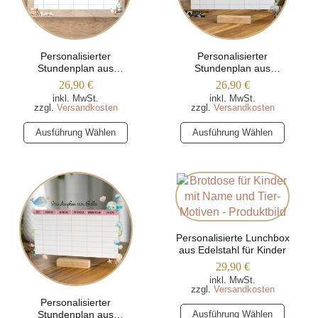
Personalisierter
Personalisierter
Stundenplan aus
Stundenplan aus
Acrylglas – Magiewelt
Acrylglas – Fußball
26,90
€
26,90
€
inkl. MwSt.
inkl. MwSt.
zzgl.
Versandkosten
zzgl.
Versandkosten
Dieses
Dieses
Ausführung Wählen
Ausführung Wählen
Produkt
Produkt
weist
weist
mehrere
mehrere
Varianten
Varianten
auf.
auf.
Die
Die
Optionen
Personalisierte Lunchbox
Optionen
aus Edelstahl für Kinder
können
können
29,90
€
auf
auf
inkl. MwSt.
der
der
zzgl.
Versandkosten
Produktseite
Produktseite
Personalisierter
Dieses
Stundenplan aus
Ausführung Wählen
gewählt
gewählt