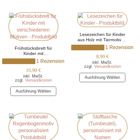
Produkt
auf.
weist
Die
mehrere
Optionen
Varianten
können
auf.
auf
Die
Lesezeichen für Kinder
aus Holz mit Tiermotiven,
der
Optionen
personalisiert mit Name
1 Rezension
Produktseite
Frühstücksbrett für
können
Kinder mit
gewählt
auf
8,90
€
verschiedenen Motiven –
1 Rezension
werden
der
inkl. MwSt.
personalisiert mit Namen
zzgl.
Versandkosten
Produktseite
10,90
€
Dieses
gewählt
inkl. MwSt.
Ausführung Wählen
zzgl.
Versandkosten
Produkt
werden
Dieses
weist
Ausführung Wählen
Produkt
mehrere
weist
Varianten
mehrere
auf.
Varianten
Die
auf.
Optionen
Die
können
Optionen
auf