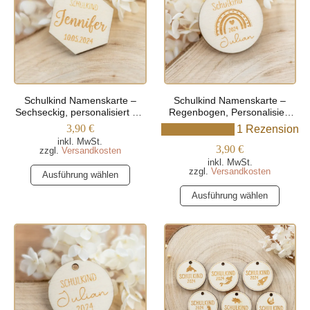
Schulkind Namenskarte –
Schulkind Namenskarte –
Sechseckig, personalisiert mit
Regenbogen, Personalisiert
Namen und Datum
mit Namen
3,90
€
1 Rezension
inkl. MwSt.
3,90
€
zzgl.
Versandkosten
inkl. MwSt.
Dieses
zzgl.
Versandkosten
Ausführung wählen
Produkt
Dieses
Ausführung wählen
weist
Produkt
mehrere
weist
Varianten
mehrere
auf.
Varianten
Die
auf.
Optionen
Die
können
Optionen
auf