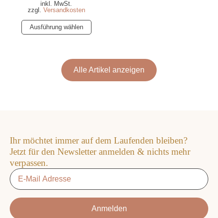
inkl. MwSt.
zzgl.
Versandkosten
Dieses
Ausführung wählen
Produkt
weist
mehrere
Varianten
Alle Artikel anzeigen
auf.
Die
Optionen
können
auf
der
Ihr möchtet immer auf dem Laufenden bleiben?
Produktseite
Jetzt für den Newsletter anmelden & nichts mehr
gewählt
verpassen.
werden
Email
*
Anmelden