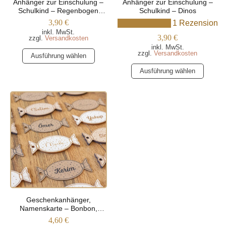
Anhänger zur Einschulung –
Anhänger zur Einschulung –
gewählt
gewählt
Schulkind – Regenbogen
Schulkind – Dinos
werden
werden
Motiv
3,90
€
1 Rezension
inkl. MwSt.
3,90
€
zzgl.
Versandkosten
inkl. MwSt.
Dieses
zzgl.
Versandkosten
Ausführung wählen
Produkt
Dieses
Ausführung wählen
weist
Produkt
mehrere
weist
Varianten
mehrere
auf.
Varianten
Die
auf.
Optionen
Die
können
Optionen
auf
können
der
auf
Produktseite
der
gewählt
Produktseite
werden
Geschenkanhänger,
gewählt
Namenskarte – Bonbon,
werden
Personalisiert Mit Namen
4,60
€