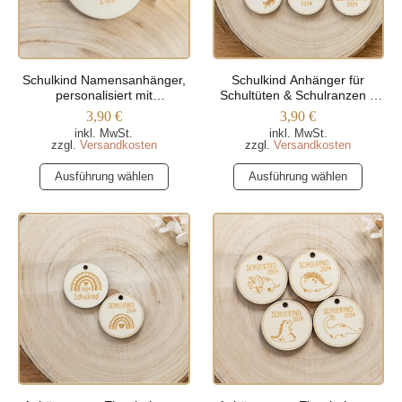
können
der
auf
Produktseite
der
gewählt
Produktseite
werden
Schulkind Namensanhänger,
Schulkind Anhänger für
gewählt
personalisiert mit
Schultüten & Schulranzen –
werden
Wunschnamen
Verschiedene Motive
3,90
€
3,90
€
inkl. MwSt.
inkl. MwSt.
zzgl.
Versandkosten
zzgl.
Versandkosten
Dieses
Dieses
Ausführung wählen
Ausführung wählen
Produkt
Produkt
weist
weist
mehrere
mehrere
Varianten
Varianten
auf.
auf.
Die
Die
Optionen
Optionen
können
können
auf
auf
der
der
Produktseite
Produktseite