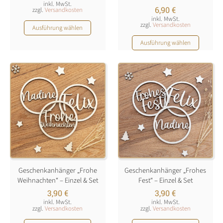
inkl. MwSt.
6,90
€
zzgl.
Versandkosten
inkl. MwSt.
Dieses
zzgl.
Versandkosten
Ausführung wählen
Produkt
Dieses
Ausführung wählen
weist
Produkt
mehrere
weist
Varianten
mehrere
auf.
Varianten
Die
auf.
Optionen
Die
können
Optionen
auf
können
der
auf
Produktseite
der
gewählt
Produktseite
werden
Geschenkanhänger „Frohe
Geschenkanhänger „Frohes
gewählt
Weihnachten“ – Einzel & Set
Fest“ – Einzel & Set
werden
3,90
€
3,90
€
inkl. MwSt.
inkl. MwSt.
zzgl.
Versandkosten
zzgl.
Versandkosten