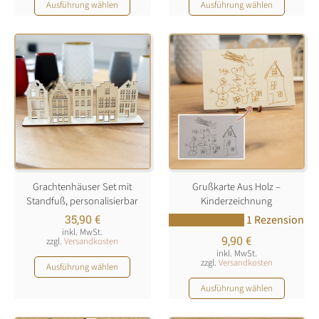
Dieses
Dieses
Ausführung wählen
Ausführung wählen
Produkt
Produkt
weist
weist
mehrere
mehrere
Varianten
Varianten
auf.
auf.
Die
Die
Optionen
Optionen
können
können
auf
auf
der
der
Produktseite
Produktseite
Grachtenhäuser Set mit
Grußkarte Aus Holz –
gewählt
gewählt
Standfuß, personalisierbar
Kinderzeichnung
werden
werden
35,90
€
1 Rezension
inkl. MwSt.
9,90
€
zzgl.
Versandkosten
inkl. MwSt.
Dieses
zzgl.
Versandkosten
Ausführung wählen
Produkt
Dieses
Ausführung wählen
weist
Produkt
mehrere
weist