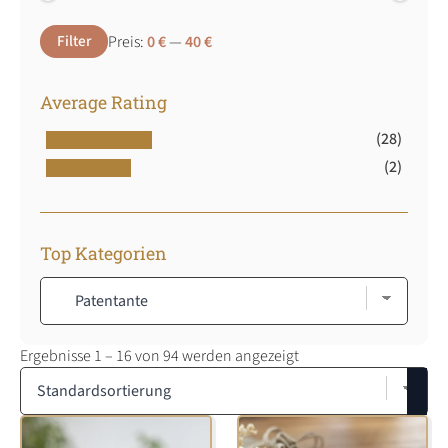
Min.
Max.
Filter
Preis:
0 €
—
40 €
Preis
Preis
Average Rating
(28)
(2)
Top Kategorien
Ergebnisse 1 – 16 von 94 werden angezeigt