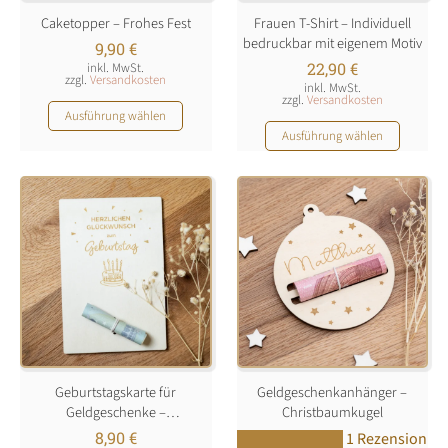
Produktseite
Produktseite
Caketopper – Frohes Fest
Frauen T-Shirt – Individuell
gewählt
gewählt
bedruckbar mit eigenem Motiv
werden
werden
9,90
€
22,90
€
inkl. MwSt.
zzgl.
Versandkosten
inkl. MwSt.
zzgl.
Versandkosten
Dieses
Ausführung wählen
Dieses
Produkt
Ausführung wählen
Produkt
weist
weist
mehrere
mehrere
Varianten
Varianten
auf.
auf.
Die
Die
Optionen
Optionen
können
können
auf
auf
der
der
Produktseite
Produktseite
gewählt
Geburtstagskarte für
Geldgeschenkanhänger –
gewählt
werden
Geldgeschenke –
Christbaumkugel
werden
personalisierbar
8,90
€
1 Rezension