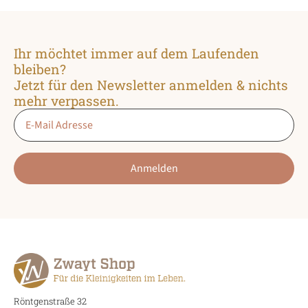
auf
auf
der
der
Produktseite
Produktseite
Ihr möchtet immer auf dem Laufenden
gewählt
gewählt
bleiben?
werden
werden
Jetzt für den Newsletter anmelden & nichts
mehr verpassen.
Email
*
Anmelden
Röntgenstraße 32