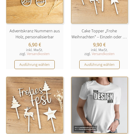
können
können
auf
auf
der
der
Produktseite
Produktseite
Adventskranz Nummern aus
Cake Topper „Frohe
gewählt
gewählt
Holz, personalisierbar
Weihnachten“ – Einzeln oder als
werden
werden
Set
6,90
€
9,90
€
inkl. MwSt.
inkl. MwSt.
zzgl.
Versandkosten
zzgl.
Versandkosten
Dieses
Dieses
Ausführung wählen
Ausführung wählen
Produkt
Produkt
weist
weist
mehrere
mehrere
Varianten
Varianten
auf.
auf.
Die
Die
Optionen
Optionen
können
können
auf
auf
der
der