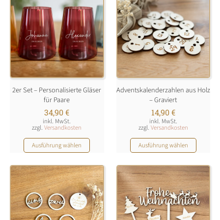
2er Set – Personalisierte Gläser
Adventskalenderzahlen aus Holz
für Paare
– Graviert
34,90
€
14,90
€
inkl. MwSt.
inkl. MwSt.
zzgl.
Versandkosten
zzgl.
Versandkosten
Dieses
Dieses
Ausführung wählen
Ausführung wählen
Produkt
Produkt
weist
weist
mehrere
mehrere
Varianten
Varianten
auf.
auf.
Die
Die
Optionen
Optionen