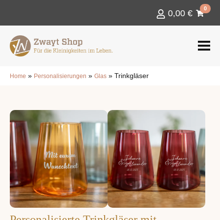
0
0,00
€
»
»
»
Trinkgläser
Home
Personalisierungen
Glas
Personalisierte Trinkgläser mit