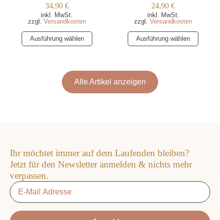
34,90
€
24,90
€
inkl. MwSt.
inkl. MwSt.
zzgl.
Versandkosten
zzgl.
Versandkosten
Dieses
Dieses
Ausführung wählen
Ausführung wählen
Produkt
Produkt
weist
weist
mehrere
mehrere
Varianten
Varianten
Alle Artikel anzeigen
auf.
auf.
Die
Die
Optionen
Optionen
können
können
auf
auf
der
der
Ihr möchtet immer auf dem Laufenden bleiben?
Produktseite
Produktseite
Jetzt für den Newsletter anmelden & nichts mehr
gewählt
gewählt
verpassen.
werden
werden
Email
*