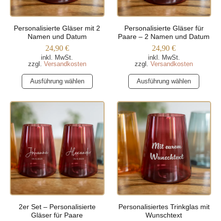
Personalisierte Gläser mit 2
Personalisierte Gläser für
Namen und Datum
Paare – 2 Namen und Datum
24,90
€
24,90
€
inkl. MwSt.
inkl. MwSt.
zzgl.
Versandkosten
zzgl.
Versandkosten
Dieses
Dieses
Ausführung wählen
Ausführung wählen
Produkt
Produkt
weist
weist
mehrere
mehrere
Varianten
Varianten
auf.
auf.
Die
Die
Optionen
Optionen
können
können
auf
auf
der
der
Produktseite
Produktseite
2er Set – Personalisierte
Personalisiertes Trinkglas mit
gewählt
gewählt
Gläser für Paare
Wunschtext
werden
werden