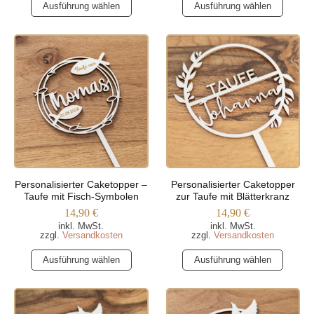
Dieses
Dieses
Ausführung wählen
Ausführung wählen
Produkt
Produkt
weist
weist
mehrere
mehrere
Varianten
Varianten
auf.
auf.
Die
Die
Optionen
Optionen
können
können
auf
auf
der
der
Produktseite
Produktseite
Personalisierter Caketopper –
Personalisierter Caketopper
gewählt
gewählt
Taufe mit Fisch-Symbolen
zur Taufe mit Blätterkranz
werden
werden
14,90
€
14,90
€
inkl. MwSt.
inkl. MwSt.
zzgl.
Versandkosten
zzgl.
Versandkosten
Dieses
Dieses
Ausführung wählen
Ausführung wählen
Produkt
Produkt
weist
weist
mehrere
mehrere