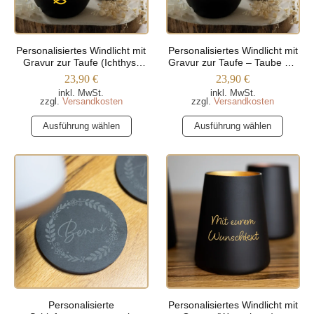
Personalisiertes Windlicht mit
Personalisiertes Windlicht mit
Gravur zur Taufe (Ichthys-
Gravur zur Taufe – Taube mit
Motive)
Olivenzweig
23,90
€
23,90
€
inkl. MwSt.
inkl. MwSt.
zzgl.
Versandkosten
zzgl.
Versandkosten
Dieses
Dieses
Ausführung wählen
Ausführung wählen
Produkt
Produkt
weist
weist
mehrere
mehrere
Varianten
Varianten
auf.
auf.
Die
Die
Optionen
Optionen
können
können
auf
auf
der
der
Produktseite
Produktseite
Personalisierte
Personalisiertes Windlicht mit
gewählt
gewählt