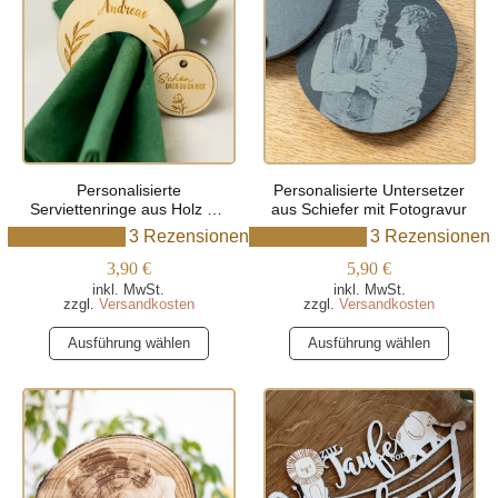
Die
auf.
Optionen
Die
können
Optionen
auf
können
der
auf
Produktseite
der
gewählt
Produktseite
werden
Personalisierte
Personalisierte Untersetzer
gewählt
Serviettenringe aus Holz mit
aus Schiefer mit Fotogravur
werden
Anhänger
3 Rezensionen
3 Rezensionen
3,90
€
5,90
€
inkl. MwSt.
inkl. MwSt.
zzgl.
Versandkosten
zzgl.
Versandkosten
Dieses
Dieses
Ausführung wählen
Ausführung wählen
Produkt
Produkt
weist
weist
mehrere
mehrere
Varianten
Varianten
auf.
auf.
Die
Die