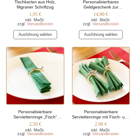
Tischkarten aus Holz,
Personalisierbares
gewählt
gewählt
filigraner Schriftzug
Geldgeschenk zur
werden
werden
Kommunion Noahs Arche
1,95
€
14,90
€
inkl. MwSt.
inkl. MwSt.
zzgl.
Versandkosten
zzgl.
Versandkosten
Dieses
Dieses
Ausführung wählen
Ausführung wählen
Produkt
Produkt
weist
weist
mehrere
mehrere
Varianten
Varianten
auf.
auf.
Die
Die
Optionen
Optionen
können
können
auf
auf
der
der
Produktseite
Produktseite
Personalisierbare
Personalisierbare
gewählt
gewählt
Serviettenringe „Fisch“
Serviettenringe mit Fisch- und
werden
werden
(Ichthys)
Taubenmotiv
2,50
€
2,90
€
inkl. MwSt.
inkl. MwSt.
zzgl.
Versandkosten
zzgl.
Versandkosten