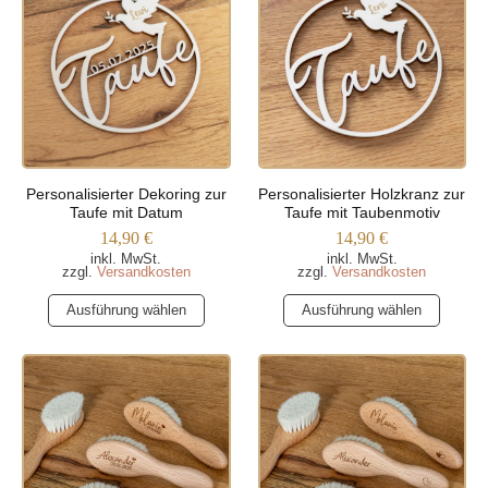
Varianten
Varianten
auf.
auf.
Die
Die
Optionen
Optionen
können
können
auf
auf
der
der
Produktseite
Produktseite
Personalisierter Dekoring zur
Personalisierter Holzkranz zur
gewählt
gewählt
Taufe mit Datum
Taufe mit Taubenmotiv
werden
werden
14,90
€
14,90
€
inkl. MwSt.
inkl. MwSt.
zzgl.
Versandkosten
zzgl.
Versandkosten
Dieses
Dieses
Ausführung wählen
Ausführung wählen
Produkt
Produkt
weist
weist
mehrere
mehrere
Varianten
Varianten
auf.
auf.
Die
Die
Optionen
Optionen