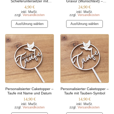
Schieferuntersetzer mit
Gravur (Wunschtext) –
werden
werden
Blumenmuster
Trapezform
4,90
€
24,90
€
inkl. MwSt.
inkl. MwSt.
zzgl.
Versandkosten
zzgl.
Versandkosten
Dieses
Dieses
Ausführung wählen
Ausführung wählen
Produkt
Produkt
weist
weist
mehrere
mehrere
Varianten
Varianten
auf.
auf.
Die
Die
Optionen
Optionen
können
können
auf
auf
der
der
Produktseite
Produktseite
Personalisierter Caketopper –
Personalisierter Caketopper –
gewählt
gewählt
Taufe mit Name und Datum
Taufe mit Tauben-Symbol
werden
werden
14,90
€
14,90
€
inkl. MwSt.
inkl. MwSt.
zzgl.
Versandkosten
zzgl.
Versandkosten