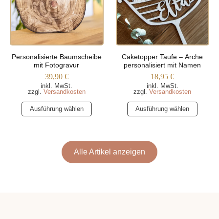
Optionen
Optionen
können
können
auf
auf
der
der
Produktseite
Produktseite
Personalisierte Baumscheibe
Caketopper Taufe – Arche
gewählt
gewählt
mit Fotogravur
personalisiert mit Namen
werden
werden
39,90
€
18,95
€
inkl. MwSt.
inkl. MwSt.
zzgl.
Versandkosten
zzgl.
Versandkosten
Dieses
Dieses
Ausführung wählen
Ausführung wählen
Produkt
Produkt
weist
weist
mehrere
mehrere
Varianten
Varianten
Alle Artikel anzeigen
auf.
auf.
Die
Die
Optionen
Optionen
können
können
auf
auf
der
der