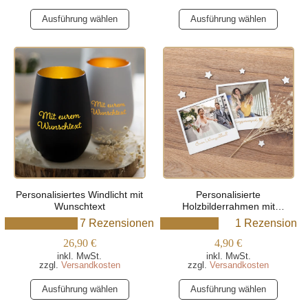
Dieses
Dieses
Ausführung wählen
Ausführung wählen
Produkt
Produkt
weist
weist
mehrere
mehrere
Varianten
Varianten
auf.
auf.
Die
Die
Optionen
Optionen
können
können
auf
auf
der
der
Produktseite
Produktseite
Personalisiertes Windlicht mit
Personalisierte
gewählt
gewählt
Wunschtext
Holzbilderrahmen mit
werden
werden
Wunschgravur
7 Rezensionen
1 Rezension
26,90
€
4,90
€
inkl. MwSt.
inkl. MwSt.
zzgl.
Versandkosten
zzgl.
Versandkosten
Dieses
Dieses
Ausführung wählen
Ausführung wählen
Produkt
Produkt