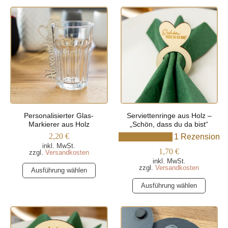
weist
weist
mehrere
mehrere
Varianten
Varianten
auf.
auf.
Die
Die
Optionen
Optionen
können
können
auf
auf
der
der
Produktseite
Produktseite
Personalisierter Glas-
Serviettenringe aus Holz –
gewählt
gewählt
Markierer aus Holz
„Schön, dass du da bist“
werden
werden
2,20
€
1 Rezension
inkl. MwSt.
1,70
€
zzgl.
Versandkosten
inkl. MwSt.
Dieses
zzgl.
Versandkosten
Ausführung wählen
Produkt
Dieses
Ausführung wählen
weist
Produkt
mehrere
weist
Varianten
mehrere
auf.
Varianten