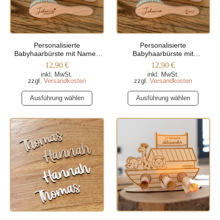
können
können
auf
auf
der
der
Produktseite
Produktseite
Personalisierte
Personalisierte
gewählt
gewählt
Babyhaarbürste mit Namen
Babyhaarbürste mit
werden
werden
und Geburtsdatum
verschiedenen Motiven
12,90
€
12,90
€
inkl. MwSt.
inkl. MwSt.
zzgl.
Versandkosten
zzgl.
Versandkosten
Dieses
Dieses
Ausführung wählen
Ausführung wählen
Produkt
Produkt
weist
weist
mehrere
mehrere
Varianten
Varianten
auf.
auf.
Die
Die
Optionen
Optionen
können
können
auf
auf
der
der
Produktseite
Produktseite