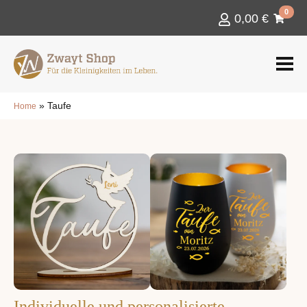
0
0,00
€
»
Taufe
Home
Individuelle und personalisierte