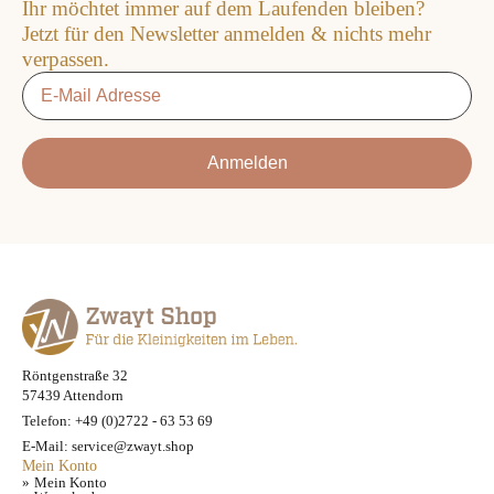
Ihr möchtet immer auf dem Laufenden bleiben?
Produktseite
Produktseite
Jetzt für den Newsletter anmelden & nichts mehr
gewählt
gewählt
verpassen.
werden
werden
Email
*
Anmelden
Röntgenstraße 32
57439 Attendorn
Telefon: +49 (0)2722 - 63 53 69
E-Mail: service@zwayt.shop
Mein Konto
Mein Konto