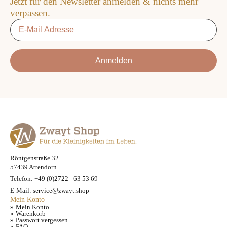
Jetzt für den Newsletter anmelden & nichts mehr
gewählt
verpassen.
werden
Email
*
Anmelden
Röntgenstraße 32
57439 Attendorn
Telefon: +49 (0)2722 - 63 53 69
E-Mail: service@zwayt.shop
Mein Konto
Mein Konto
Warenkorb
Passwort vergessen
FAQ