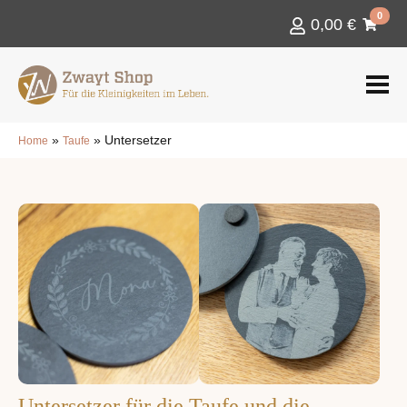
0
0,00
€
»
»
Untersetzer
Home
Taufe
Untersetzer für die Taufe und die