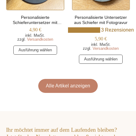
Personalisierte
Personalisierte Untersetzer
Schieferuntersetzer mit
aus Schiefer mit Fotogravur
Blumenmuster
4,90
€
3 Rezensionen
inkl. MwSt.
5,90
€
zzgl.
Versandkosten
inkl. MwSt.
Dieses
zzgl.
Versandkosten
Ausführung wählen
Produkt
Dieses
Ausführung wählen
weist
Produkt
mehrere
weist
Varianten
mehrere
auf.
Varianten
Alle Artikel anzeigen
Die
auf.
Optionen
Die
können
Optionen
auf
können
der
auf
Produktseite
der
gewählt
Ihr möchtet immer auf dem Laufenden bleiben?
Produktseite
werden