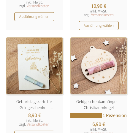
inkl. MwSt.
10,90
€
zzgl.
Versandkosten
inkl. MwSt.
Dieses
zzgl.
Versandkosten
Ausführung wählen
Produkt
Dieses
Ausführung wählen
weist
Produkt
mehrere
weist
Varianten
mehrere
auf.
Varianten
Die
auf.
Optionen
Die
können
Optionen
auf
können
der
auf
Produktseite
der
gewählt
Produktseite
werden
Geburtstagskarte für
Geldgeschenkanhänger –
gewählt
Geldgeschenke –
Christbaumkugel
werden
personalisierbar
8,90
€
1 Rezension
inkl. MwSt.
6,90
€
zzgl.
Versandkosten
inkl. MwSt.