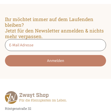
auf
auf
der
der
Produktseite
Produktseite
Ihr möchtet immer auf dem Laufenden
gewählt
gewählt
bleiben?
werden
werden
Jetzt für den Newsletter anmelden & nichts
mehr verpassen.
Email
*
Anmelden
Röntgenstraße 32