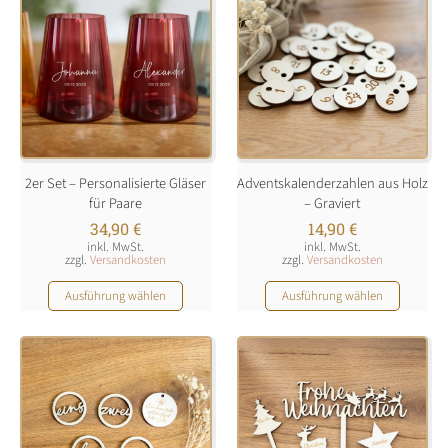
2er Set – Personalisierte Gläser
Adventskalenderzahlen aus Holz
für Paare
– Graviert
34,90
€
14,90
€
inkl. MwSt.
inkl. MwSt.
zzgl.
Versandkosten
zzgl.
Versandkosten
Dieses
Dieses
Ausführung wählen
Ausführung wählen
Produkt
Produkt
weist
weist
mehrere
mehrere
Varianten
Varianten
auf.
auf.
Die
Die
Optionen
Optionen