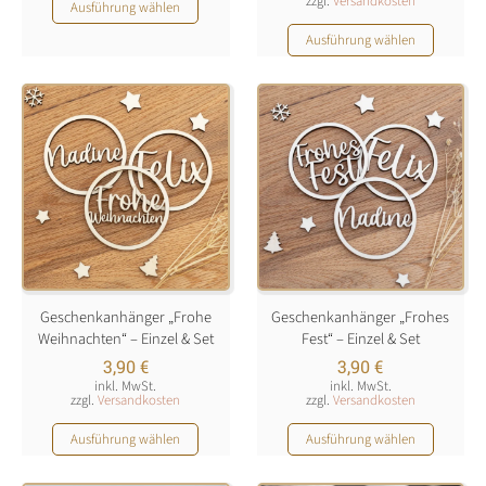
Dieses
zzgl.
Versandkosten
Ausführung wählen
Produkt
Dieses
Ausführung wählen
weist
Produkt
mehrere
weist
Varianten
mehrere
auf.
Varianten
Die
auf.
Optionen
Die
können
Optionen
auf
können
der
auf
Produktseite
der
gewählt
Produktseite
werden
Geschenkanhänger „Frohe
Geschenkanhänger „Frohes
gewählt
Weihnachten“ – Einzel & Set
Fest“ – Einzel & Set
werden
3,90
€
3,90
€
inkl. MwSt.
inkl. MwSt.
zzgl.
Versandkosten
zzgl.
Versandkosten
Dieses
Dieses
Ausführung wählen
Ausführung wählen
Produkt
Produkt
weist
weist