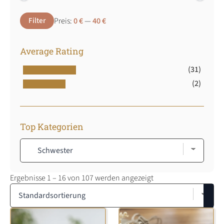
Min.
Max.
Filter
Preis:
0 €
—
40 €
Preis
Preis
Average Rating
(31)
(2)
Top Kategorien
Ergebnisse 1 – 16 von 107 werden angezeigt