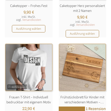
Produktseite
Produktseite
Caketopper – Frohes Fest
Caketopper Herz personalisiert
gewählt
gewählt
mit 2 Namen
werden
werden
9,90
€
9,90
€
inkl. MwSt.
zzgl.
Versandkosten
inkl. MwSt.
zzgl.
Versandkosten
Dieses
Ausführung wählen
Dieses
Produkt
Ausführung wählen
Produkt
weist
weist
mehrere
mehrere
Varianten
Varianten
auf.
auf.
Die
Die
Optionen
Optionen
können
können
auf
auf
der
der
Produktseite
Produktseite
gewählt
Frauen T-Shirt – Individuell
Frühstücksbrett für Kinder mit
gewählt
werden
bedruckbar mit eigenem Motiv
verschiedenen Motiven –
werden
personalisiert mit Namen
22,90
€
1 Rezension