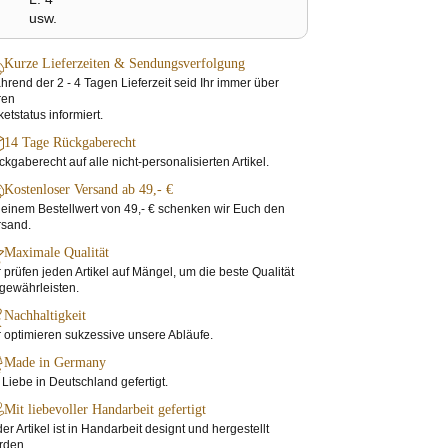
usw.
Kurze Lieferzeiten & Sendungsverfolgung
rend der 2 - 4 Tagen Lieferzeit seid Ihr immer über
ren
etstatus informiert.
14 Tage Rückgaberecht
kgaberecht auf alle nicht-personalisierten Artikel.
Kostenloser Versand ab 49,- €
einem Bestellwert von 49,- € schenken wir Euch den
rsand.
Maximale Qualität
 prüfen jeden Artikel auf Mängel, um die beste Qualität
gewährleisten.
Nachhaltigkeit
 optimieren sukzessive unsere Abläufe.
Made in Germany
 Liebe in Deutschland gefertigt.
Mit liebevoller Handarbeit gefertigt
er Artikel ist in Handarbeit designt und hergestellt
rden.