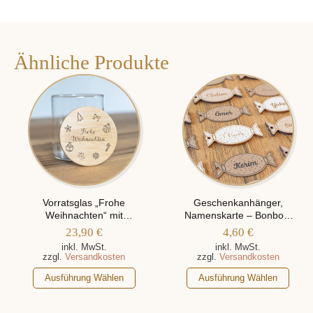
Ähnliche Produkte
Vorratsglas „Frohe
Geschenkanhänger,
Weihnachten“ mit
Namenskarte – Bonbon,
verschiedenen
Personalisiert Mit Namen
23,90
€
4,60
€
Weihnachtsmotiven
inkl. MwSt.
inkl. MwSt.
zzgl.
Versandkosten
zzgl.
Versandkosten
Dieses
Dieses
Ausführung Wählen
Ausführung Wählen
Produkt
Produkt
weist
weist