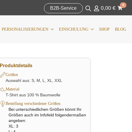
Search
0
0,00
€
for:
B2B-Service
IERUNGEN
KOMMUNION/KONFIRMATION
SHOP
BLOG
Search
for:
PERSONALISIERUNGEN
EINSCHULUNG
SHOP
BLOG
Produktdetails
Größen
Auswahl aus: S, M, L, XL, XXL
Material
T-Shirt aus 100 % Baumwolle
Bestellung verschiedener Größen
Bei unterschiedlichen Größen könnt Ihr
Größen auch im Infofeld folgendermaßen
angeben:
XL: 3
L: 4