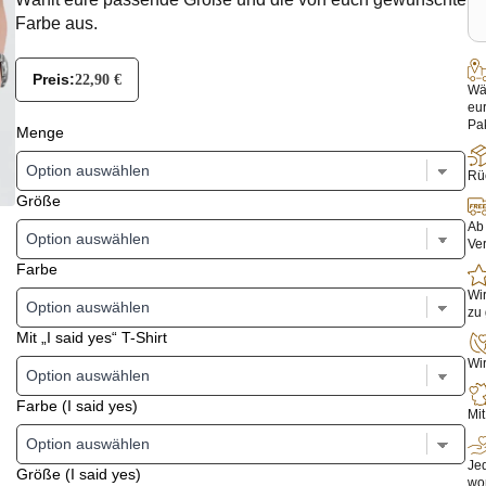
Farbe aus.
Preis:
22,90
€
Wäh
eu
Pak
Menge
Rüc
Größe
Ab 
Ve
Farbe
Wir
zu 
Mit „I said yes“ T-Shirt
Wir
Farbe (I said yes)
Mit
Jed
Größe (I said yes)
wo