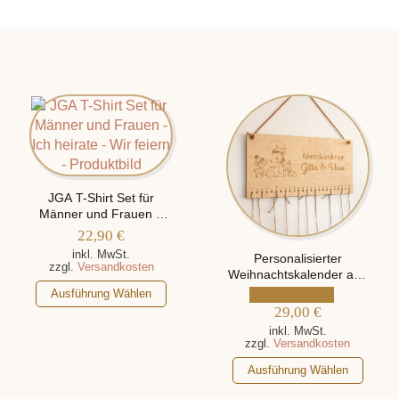
JGA T-Shirt Set für
Männer und Frauen –
Ich Heirate – Wir Feiern,
22,90
€
personalisiert mit Namen
inkl. MwSt.
Personalisierter
zzgl.
Versandkosten
Weihnachtskalender aus
Dieses
Holz mit Tiermotiv und
Ausführung Wählen
Namen
Produkt
29,00
€
weist
inkl. MwSt.
zzgl.
Versandkosten
mehrere
Dieses
Varianten
Ausführung Wählen
Produkt
auf.