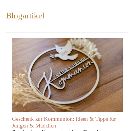
Optionen
der
können
Produktseite
Blogartikel
auf
gewählt
der
werden
Produktseite
gewählt
werden
Geschenk zur Kommunion: Ideen & Tipps für
Jungen & Mädchen