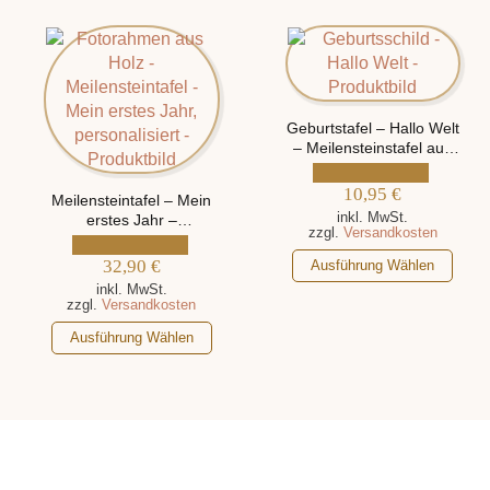
mehrere
mehrere
Varianten
Varianten
auf.
auf.
Die
Die
Optionen
Optionen
Geburtstafel – Hallo Welt
können
können
– Meilensteinstafel aus
auf
auf
Holz, personalisiert mit
der
der
Namen und
10,95
€
Meilensteintafel – Mein
Produktseite
Produktseite
Geburtsdaten
inkl. MwSt.
erstes Jahr –
gewählt
gewählt
zzgl.
Versandkosten
Fotorahmen aus Holz,
werden
werden
personalisiert mit Namen
Dieses
32,90
€
Ausführung Wählen
und Geburtsdaten
Produkt
inkl. MwSt.
zzgl.
Versandkosten
weist
Dieses
mehrere
Ausführung Wählen
Produkt
Varianten
weist
auf.
mehrere
Die
Varianten
Optionen
auf.
können
Die
auf