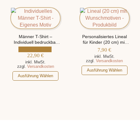
weist
Die
mehrere
Optionen
Varianten
können
auf.
auf
Die
der
Optionen
Männer T-Shirt –
Personalisiertes Lineal
Produktseite
Individuell bedruckbar
für Kinder (20 cm) mit
können
gewählt
mit eigenem Motiv
verschiedenen Motiven
7,90
€
auf
werden
22,90
€
inkl. MwSt.
der
zzgl.
Versandkosten
inkl. MwSt.
Produktseite
zzgl.
Versandkosten
Dieses
Ausführung Wählen
gewählt
Dieses
Produkt
Ausführung Wählen
werden
Produkt
weist
weist
mehrere
mehrere
Varianten
Varianten
auf.
auf.
Die
Die
Optionen
Optionen
können
können
auf
auf
der