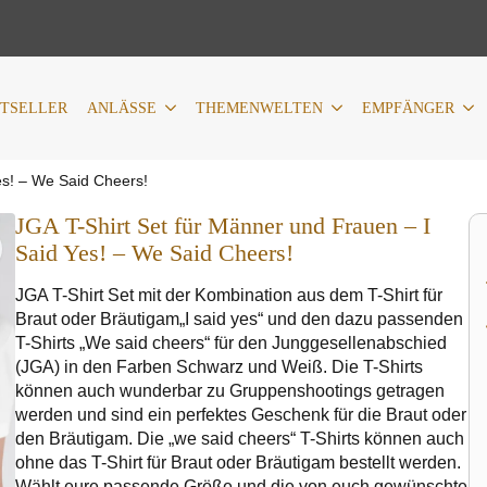
LÄSSE
THEMENWELTEN
EMPFÄNGER
PERSONALIS
STSELLER
ANLÄSSE
THEMENWELTEN
EMPFÄNGER
es! – We Said Cheers!
JGA T-Shirt Set für Männer und Frauen – I
Said Yes! – We Said Cheers!
JGA T-Shirt Set mit der Kombination aus dem T-Shirt für
Braut oder Bräutigam„I said yes“ und den dazu passenden
T-Shirts „We said cheers“ für den Junggesellenabschied
(JGA) in den Farben Schwarz und Weiß. Die T-Shirts
können auch wunderbar zu Gruppenshootings getragen
werden und sind ein perfektes Geschenk für die Braut oder
den Bräutigam. Die „we said cheers“ T-Shirts können auch
ohne das T-Shirt für Braut oder Bräutigam bestellt werden.
Wählt eure passende Größe und die von euch gewünschte