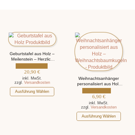
Geburtstafel aus Holz –
Meilenstein – Herzlich
Willkommen auf der
Welt, personalisiert mit
20,90
€
Namen und
inkl. MwSt.
Weihnachtsanhänger
Geburtsdaten
zzgl.
Versandkosten
personalisiert aus Holz
„Weihnachtsbaumkugeln“
Dieses
Ausführung Wählen
6,90
€
Produkt
weist
inkl. MwSt.
zzgl.
Versandkosten
mehrere
Dieses
Varianten
Ausführung Wählen
Produkt
auf.
weist
Die
mehrere