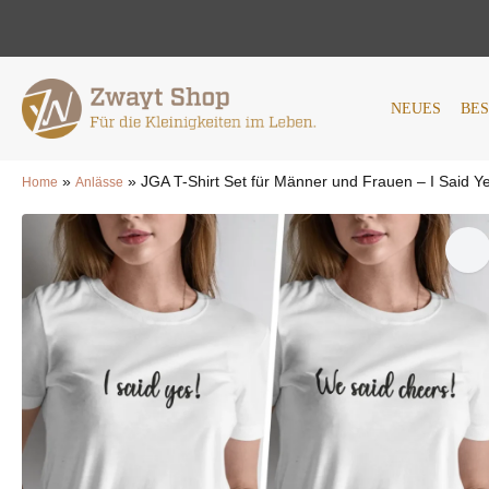
NEUES
BESTSELLER
AN
NEUES
BE
»
»
JGA T-Shirt Set für Männer und Frauen – I Said Y
Home
Anlässe