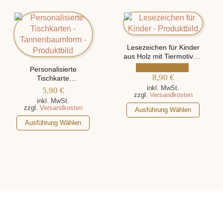
Optionen
Varianten
können
auf.
auf
Die
der
Optionen
Produktseite
Lesezeichen für Kinder
können
aus Holz mit Tiermotiven,
gewählt
auf
personalisiert mit Name
werden
Personalisierte
der
8,90
€
Tischkarte
Produktseite
„Tannenbaum“ aus Holz
inkl. MwSt.
5,90
€
zzgl.
Versandkosten
gewählt
inkl. MwSt.
Dieses
zzgl.
Versandkosten
werden
Ausführung Wählen
Produkt
Dieses
Ausführung Wählen
weist
Produkt
mehrere
weist
Varianten
mehrere
auf.
Varianten
Die
auf.
Optionen
Die
können
Optionen
auf
können
der
auf