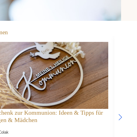
men
chenk zur Kommunion: Ideen & Tipps für
Holz-S
gen & Mädchen
komple
Colak
Ufuk Col