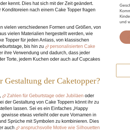
eder kennt. Dies hat sich mit der Zeit geändert.
Gesch
r Konditoreien nach einem Cake Topper fragen
Kommu
Kinde
und w
in vielen verschiedenen Formen und Größen, von
us vielen Materialien hergestellt werden, wie
ake Topper für jeden Anlass, von klassischen
geburtstage, bis hin zu
personalisierten Cake
ker ihre Verwendung und dadurch, dass jeder
eder Torte, jedem Kuchen oder auch auf Cupcakes
er Gestaltung der Caketopper?
,
Zahlen für Geburtstage oder Jubiläen
oder
ei der Gestaltung von Cake Toppern könnt ihr zu
ellen lassen. Sei es ein Einfaches „Happy
as gewisse etwas verleiht oder eure Vornamen in
und Sprüche mit Symbolen zu kombinieren. Dies
er auch
anspruchsvolle Motive wie Silhouetten