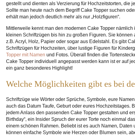
gestellt und dienten als Verzierung für Hochzeitstorten, die j
Sollte man heute nach dem Begriff Cake Topper suchen ode
erhält man jedoch deutlich mehr als nur „Holzfiguren“.
Mittlerweile kennt man den modernen Cake Topper nämlich 
kleinen Schriftzügen bis hin zu großen Figuren. Sie können a
z.B. Acryl, Holz, Papier oder sogar aus Edelstahl. Es gibt C
Schriftzügen für Hochzeiten, über lustige Figuren für Kinder
Topper mit Namen
und Fotos. Überall finden die Tortenstec
Cake Topper individuell angepasst werden kann ist er auf j
ein ganz besonderes Highlight!
Welche Möglichkeiten gibt es bei d
Schriftzüge wie Wörter oder Sprüche, Symbole, eure Namen
auch das Datum Taufe, Geburt oder eures Hochzeitstages. B
jedem Anlass den passenden Cake Topper gestalten und erst
Birthday“, ein Insider Spruch der eurer Torte noch einmal d
einem schönen Rahmen. Beliebt ist es auch Namen, Daten 
können einfache Symbole wie Herzen oder Blumen sein, ab