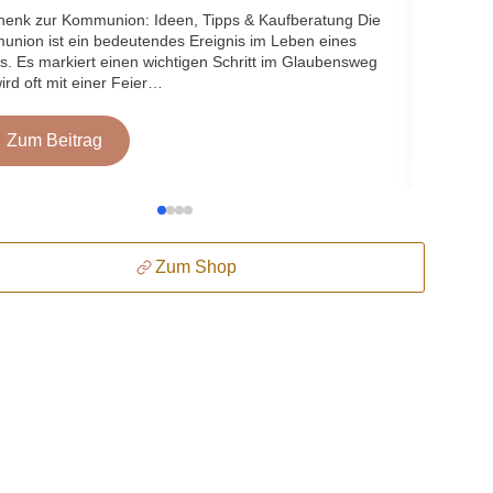
enk zur Kommunion: Ideen, Tipps & Kaufberatung Die
Ein Holz
nion ist ein bedeutendes Ereignis im Leben eines
Küchenut
s. Es markiert einen wichtigen Schritt im Glaubensweg
und Lang
ird oft mit einer Feier…
Begleite
Zum Beitrag
Z
Zum Shop