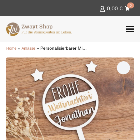
0
0,00
€
»
»
Personalisierbarer Mini Caketopper Mit Weihnachtsgruß
Home
Anlässe