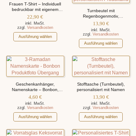
Optionen
auf.
Frauen T-Shirt – Individuell
können
Die
bedruckbar mit eigenem
Turnbeutel mit
auf
Motiv
Optionen
22,90
€
Regenbogenmotiv,
der
personalisiert mit Namen
können
13,90
€
inkl. MwSt.
zzgl.
Versandkosten
Produktseite
auf
inkl. MwSt.
zzgl.
Versandkosten
gewählt
Dieses
der
Ausführung wählen
werden
Produkt
Produktseite
Dieses
Ausführung wählen
weist
gewählt
Produkt
mehrere
werden
weist
Varianten
mehrere
auf.
Varianten
Die
auf.
Optionen
Die
Geschenkanhänger,
Stofftasche (Turnbeutel),
können
Optionen
Namenskarte – Bonbon,
personalisiert mit Namen
Personalisiert Mit Namen
auf
können
4,60
€
13,90
€
der
auf
inkl. MwSt.
inkl. MwSt.
zzgl.
Versandkosten
zzgl.
Versandkosten
Produktseite
der
gewählt
Dieses
Produktseite
Dieses
Ausführung wählen
Ausführung wählen
werden
Produkt
gewählt
Produkt
weist
werden
weist
mehrere
mehrere