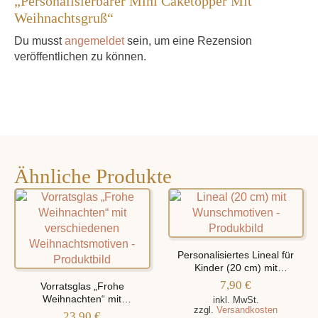
„Personalisierbarer Mini Caketopper Mit
Weihnachtsgruß“
Du musst
angemeldet
sein, um eine Rezension
veröffentlichen zu können.
Ähnliche Produkte
Personalisiertes Lineal für
Kinder (20 cm) mit
verschiedenen Motiven
7,90
€
Vorratsglas „Frohe
Weihnachten“ mit
inkl. MwSt.
zzgl.
Versandkosten
verschiedenen
23,90
€