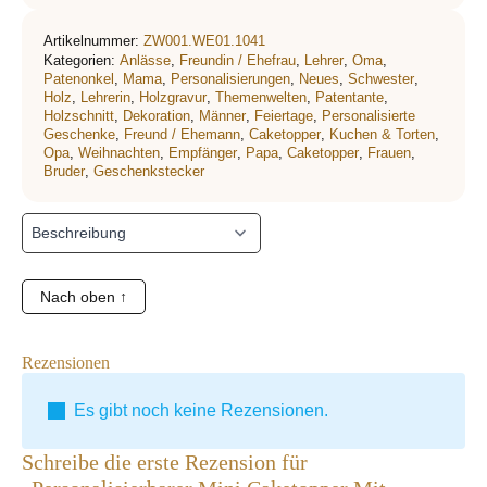
Artikelnummer:
ZW001.WE01.1041
Kategorien:
Anlässe
,
Freundin / Ehefrau
,
Lehrer
,
Oma
,
Patenonkel
,
Mama
,
Personalisierungen
,
Neues
,
Schwester
,
Holz
,
Lehrerin
,
Holzgravur
,
Themenwelten
,
Patentante
,
Holzschnitt
,
Dekoration
,
Männer
,
Feiertage
,
Personalisierte
Geschenke
,
Freund / Ehemann
,
Caketopper
,
Kuchen & Torten
,
Opa
,
Weihnachten
,
Empfänger
,
Papa
,
Caketopper
,
Frauen
,
Bruder
,
Geschenkstecker
Nach oben ↑
Rezensionen
Es gibt noch keine Rezensionen.
Schreibe die erste Rezension für