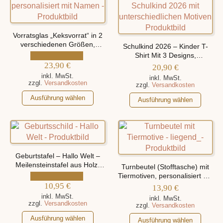
Varianten
Varianten
auf.
auf.
Die
Die
Vorratsglas „Keksvorrat“ in 2
Optionen
Optionen
verschiedenen Größen,
Schulkind 2026 – Kinder T-
personalisiert mit Namen
können
können
Shirt Mit 3 Designs,
auf
23,90
€
Personalisiert mit Namen
auf
20,90
€
der
der
inkl. MwSt.
inkl. MwSt.
zzgl.
Versandkosten
zzgl.
Versandkosten
Produktseite
Produktseite
Dieses
gewählt
gewählt
Dieses
Ausführung wählen
Ausführung wählen
Produkt
werden
werden
Produkt
weist
weist
mehrere
mehrere
Varianten
Varianten
auf.
auf.
Geburtstafel – Hallo Welt –
Die
Die
Meilensteinstafel aus Holz,
Turnbeutel (Stofftasche) mit
Optionen
personalisiert mit Namen und
Optionen
Tiermotiven, personalisiert mit
können
Geburtsdaten
10,95
€
können
Namen
13,90
€
auf
auf
inkl. MwSt.
inkl. MwSt.
zzgl.
Versandkosten
der
zzgl.
Versandkosten
der
Produktseite
Dieses
Produktseite
Dieses
Ausführung wählen
Ausführung wählen