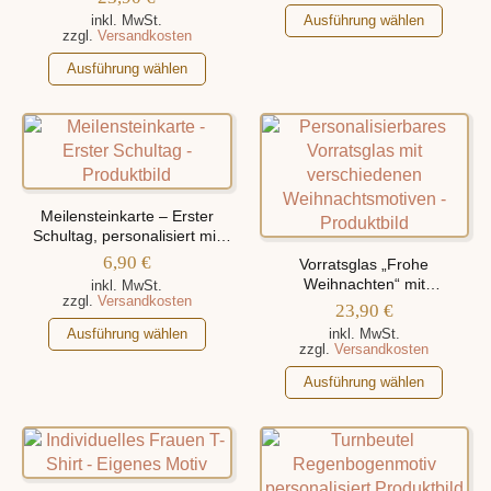
Weihnachtsmotiven
Dieses
inkl. MwSt.
Ausführung wählen
zzgl.
Versandkosten
Produkt
Dieses
weist
Ausführung wählen
Produkt
mehrere
weist
Varianten
mehrere
auf.
Varianten
Die
auf.
Optionen
Die
können
Meilensteinkarte – Erster
Optionen
auf
Schultag, personalisiert mit
können
Namen und
der
6,90
€
Vorratsglas „Frohe
Einschulungsdatum
auf
Produktseite
Weihnachten“ mit
inkl. MwSt.
zzgl.
Versandkosten
der
gewählt
verschiedenen
23,90
€
Weihnachtsmotiven,
Produktseite
Dieses
werden
Ausführung wählen
inkl. MwSt.
personalisiert mit Namen
zzgl.
Versandkosten
gewählt
Produkt
werden
weist
Dieses
Ausführung wählen
mehrere
Produkt
Varianten
weist
auf.
mehrere
Die
Varianten