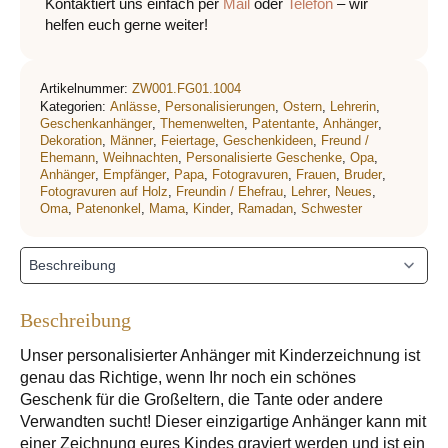
Kontaktiert uns einfach per
Mail
oder
Telefon
– wir
helfen euch gerne weiter!
Artikelnummer:
ZW001.FG01.1004
Kategorien:
Anlässe
,
Personalisierungen
,
Ostern
,
Lehrerin
,
Geschenkanhänger
,
Themenwelten
,
Patentante
,
Anhänger
,
Dekoration
,
Männer
,
Feiertage
,
Geschenkideen
,
Freund /
Ehemann
,
Weihnachten
,
Personalisierte Geschenke
,
Opa
,
Anhänger
,
Empfänger
,
Papa
,
Fotogravuren
,
Frauen
,
Bruder
,
Fotogravuren auf Holz
,
Freundin / Ehefrau
,
Lehrer
,
Neues
,
Oma
,
Patenonkel
,
Mama
,
Kinder
,
Ramadan
,
Schwester
Beschreibung
Unser personalisierter Anhänger mit Kinderzeichnung ist
genau das Richtige, wenn Ihr noch ein schönes
Geschenk für die Großeltern, die Tante oder andere
Verwandten sucht! Dieser einzigartige Anhänger kann mit
einer Zeichnung eures Kindes graviert werden und ist ein