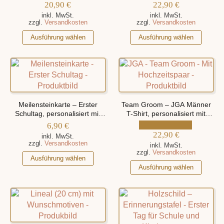
personalisiert mit Namen und
können
20,90
€
22,90
€
Geburtsdaten
auf
inkl. MwSt.
inkl. MwSt.
zzgl.
Versandkosten
zzgl.
Versandkosten
der
Dieses
Dieses
Produktseite
Ausführung wählen
Ausführung wählen
Produkt
Produkt
gewählt
weist
weist
werden
mehrere
mehrere
Varianten
Varianten
auf.
auf.
Die
Die
Meilensteinkarte – Erster
Team Groom – JGA Männer
Optionen
Optionen
Schultag, personalisiert mit
T-Shirt, personalisiert mit
können
Namen und
Namen des Hochzeitspaars
können
6,90
€
Einschulungsdatum
auf
auf
22,90
€
inkl. MwSt.
zzgl.
Versandkosten
der
der
inkl. MwSt.
zzgl.
Versandkosten
Produktseite
Dieses
Produktseite
Ausführung wählen
Dieses
gewählt
Produkt
gewählt
Ausführung wählen
Produkt
werden
weist
werden
weist
mehrere
mehrere
Varianten
Varianten
auf.
auf.
Die