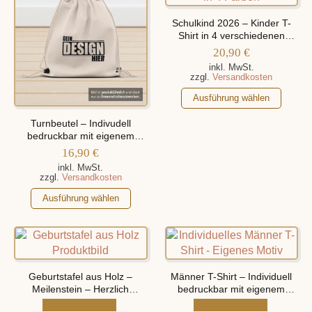
Schulkind 2026 – Kinder T-
Shirt in 4 verschiedenen
Farben, personalisiert mit
20,90
€
Namen
inkl. MwSt.
zzgl.
Versandkosten
Dieses
Ausführung wählen
Produkt
Turnbeutel – Indivudell
weist
bedruckbar mit eigenem
mehrere
Design (Motiv)
16,90
€
Varianten
inkl. MwSt.
auf.
zzgl.
Versandkosten
Die
Dieses
Ausführung wählen
Optionen
Produkt
können
weist
auf
mehrere
der
Varianten
Produktseite
auf.
Geburtstafel aus Holz –
Männer T-Shirt – Individuell
gewählt
Die
Meilenstein – Herzlich
bedruckbar mit eigenem
werden
Willkommen auf der Welt,
Optionen
Motiv