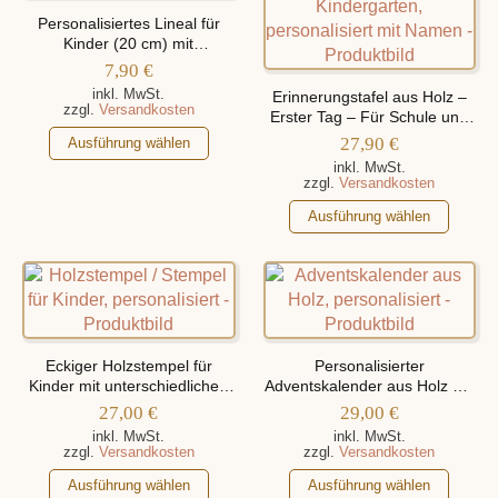
Die
Optionen
Personalisiertes Lineal für
Optionen
können
Kinder (20 cm) mit
verschiedenen Motiven
können
auf
7,90
€
auf
der
inkl. MwSt.
Erinnerungstafel aus Holz –
zzgl.
Versandkosten
der
Produktseite
Erster Tag – Für Schule und
Dieses
Kindergarten, personalisiert
Produktseite
gewählt
27,90
€
Ausführung wählen
mit Namen
Produkt
gewählt
werden
inkl. MwSt.
zzgl.
Versandkosten
weist
werden
mehrere
Dieses
Ausführung wählen
Varianten
Produkt
auf.
weist
Die
mehrere
Optionen
Varianten
können
auf.
auf
Die
Eckiger Holzstempel für
Personalisierter
der
Optionen
Kinder mit unterschiedlichen
Adventskalender aus Holz mit
Motiven, personalisiert mit
Produktseite
können
Namen
27,00
€
29,00
€
Name
gewählt
auf
inkl. MwSt.
inkl. MwSt.
zzgl.
Versandkosten
zzgl.
Versandkosten
werden
der
Dieses
Produktseite
Dieses
Ausführung wählen
Ausführung wählen