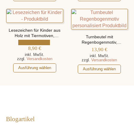
Produkt
gewählt
Produkt
weist
werden
weist
mehrere
mehrere
Varianten
Varianten
auf.
auf.
Lesezeichen für Kinder aus
Die
Die
Holz mit Tiermotiven,
Turnbeutel mit
personalisiert mit Name
Optionen
Optionen
Regenbogenmotiv,
können
8,90
€
personalisiert mit Namen
können
13,90
€
auf
auf
inkl. MwSt.
inkl. MwSt.
zzgl.
Versandkosten
zzgl.
Versandkosten
der
der
Dieses
Produktseite
Produktseite
Dieses
Ausführung wählen
Ausführung wählen
Produkt
gewählt
gewählt
Produkt
weist
werden
werden
weist
mehrere
mehrere
Varianten
Varianten
auf.
auf.
Die
Die
Optionen
Optionen
Blogartikel
können
können
auf
auf
der
der