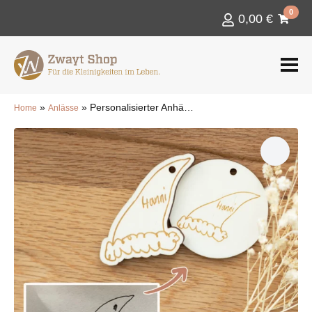
0
0,00
€
»
»
Personalisierter Anhänger mit Kinderzeichnung
Home
Anlässe