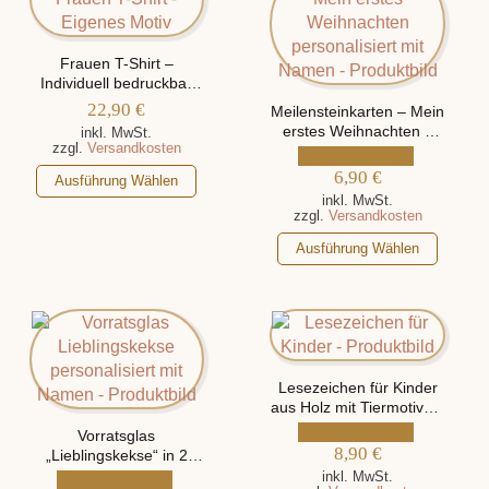
Frauen T-Shirt –
Individuell bedruckbar
mit eigenem Motiv
22,90
€
Meilensteinkarten – Mein
erstes Weihnachten –
inkl. MwSt.
zzgl.
Versandkosten
mit 2 verschiedenen
Motiven, personalisiert
Dieses
6,90
€
Ausführung Wählen
mit Namen
Produkt
inkl. MwSt.
zzgl.
Versandkosten
weist
Dieses
mehrere
Ausführung Wählen
Produkt
Varianten
weist
auf.
mehrere
Die
Varianten
Optionen
auf.
können
Die
Lesezeichen für Kinder
auf
aus Holz mit Tiermotiven,
Optionen
der
personalisiert mit Name
können
Vorratsglas
Produktseite
8,90
€
„Lieblingskekse“ in 2
auf
gewählt
verschiedenen Größen,
inkl. MwSt.
der
werden