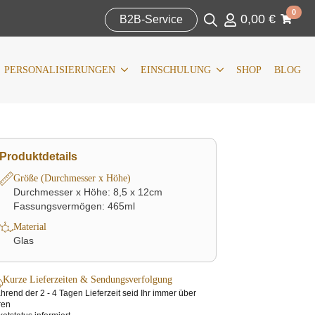
Search
0
0,00
€
for:
B2B-Service
IERUNGEN
KOMMUNION/KONFIRMATION
SHOP
BLOG
Search
for:
PERSONALISIERUNGEN
EINSCHULUNG
SHOP
BLOG
Produktdetails
Größe (Durchmesser x Höhe)
Durchmesser x Höhe: 8,5 x 12cm
Fassungsvermögen: 465ml
Material
Glas
Kurze Lieferzeiten & Sendungsverfolgung
rend der 2 - 4 Tagen Lieferzeit seid Ihr immer über
ren