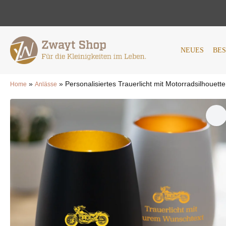
NEUES
BESTSELLER
AN
NEUES
BE
»
»
Personalisiertes Trauerlicht mit Motorradsilhouette
Home
Anlässe