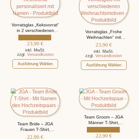
Vorratsglas „Keksvorrat“
in 2 verschiedenen
Vorratsglas „Frohe
Größen, personalisiert
Weihnachten“ mit
mit Namen
23,90
€
verschiedenen
23,90
€
Weihnachtsmotiven,
inkl. MwSt.
inkl. MwSt.
personalisiert mit Namen
zzgl.
Versandkosten
zzgl.
Versandkosten
Dieses
Dieses
Ausführung Wählen
Ausführung Wählen
Produkt
Produkt
weist
weist
mehrere
mehrere
Varianten
Varianten
auf.
auf.
Die
Die
Optionen
Optionen
können
Team Groom – JGA
können
Männer T-Shirt,
auf
Team Bride – JGA
auf
personalisiert mit Namen
Frauen T-Shirt,
der
der
des Hochzeitspaars
personalisiert mit Namen
22,90
€
22,90
€
Produktseite
Produktseite