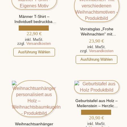
Männer T-Shirt –
Individuell bedruckbar
mit eigenem Motiv
Vorratsglas „Frohe
22,90
€
Weihnachten“ mit
verschiedenen
inkl. MwSt.
23,90
€
zzgl.
Versandkosten
Weihnachtsmotiven
inkl. MwSt.
Dieses
zzgl.
Versandkosten
Ausführung Wählen
Produkt
Dieses
Ausführung Wählen
weist
Produkt
mehrere
weist
Varianten
mehrere
auf.
Varianten
Die
auf.
Optionen
Die
können
Geburtstafel aus Holz –
Optionen
Meilenstein – Herzlich
auf
können
Willkommen auf der
der
auf
Welt, personalisiert mit
20,90
€
Produktseite
der
Namen und
Weihnachtsanhänger
inkl. MwSt.
gewählt
Geburtsdaten
Produktseite