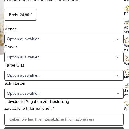
Pak
Rüc
Preis:
24,90
€
Ab 
Menge
Ve
Wir
Gravur
zu 
Wir
Farbe Glas
Mit
Schriftarten
Jed
wo
Individuelle Angaben zur Bestellung
Zusätzliche Informationen
*
Sp