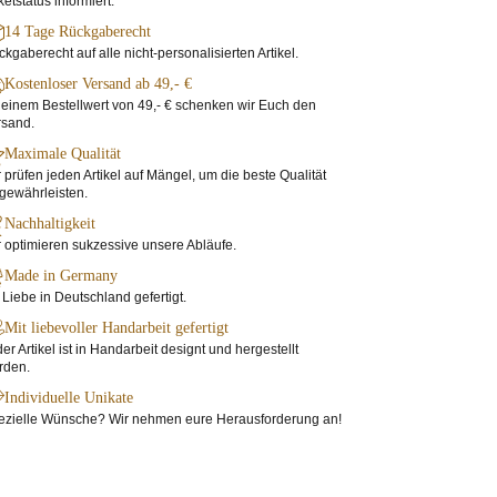
etstatus informiert.
14 Tage Rückgaberecht
kgaberecht auf alle nicht-personalisierten Artikel.
Kostenloser Versand ab 49,- €
einem Bestellwert von 49,- € schenken wir Euch den
rsand.
Maximale Qualität
 prüfen jeden Artikel auf Mängel, um die beste Qualität
gewährleisten.
Nachhaltigkeit
 optimieren sukzessive unsere Abläufe.
Made in Germany
 Liebe in Deutschland gefertigt.
Mit liebevoller Handarbeit gefertigt
er Artikel ist in Handarbeit designt und hergestellt
rden.
Individuelle Unikate
ezielle Wünsche? Wir nehmen eure Herausforderung an!