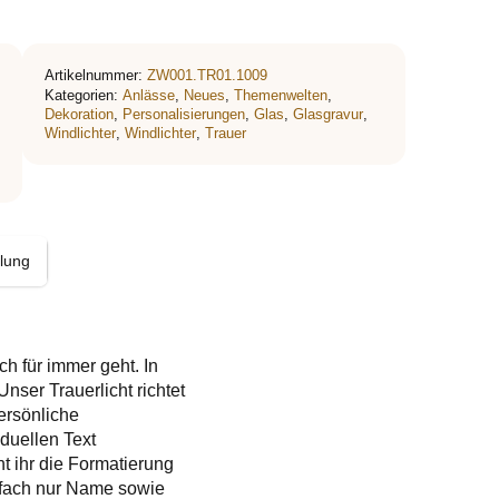
Artikelnummer:
ZW001.TR01.1009
Kategorien:
Anlässe
,
Neues
,
Themenwelten
,
Dekoration
,
Personalisierungen
,
Glas
,
Glasgravur
,
Windlichter
,
Windlichter
,
Trauer
llung
h für immer geht. In
nser Trauerlicht richtet
ersönliche
duellen Text
t ihr die Formatierung
nfach nur Name sowie