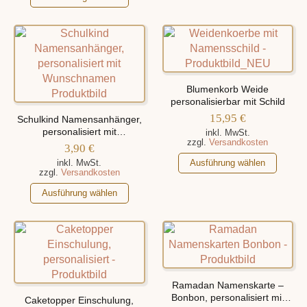
Produkt
werden
Varianten
weist
auf.
mehrere
Die
Varianten
Optionen
auf.
können
Die
auf
Blumenkorb Weide
Optionen
personalisierbar mit Schild
der
können
15,95
€
Schulkind Namensanhänger,
Produktseite
auf
personalisiert mit
inkl. MwSt.
gewählt
zzgl.
Versandkosten
der
Wunschnamen
3,90
€
werden
Produktseite
Dieses
inkl. MwSt.
Ausführung wählen
zzgl.
Versandkosten
gewählt
Produkt
werden
Dieses
weist
Ausführung wählen
Produkt
mehrere
weist
Varianten
mehrere
auf.
Varianten
Die
auf.
Optionen
Die
können
Ramadan Namenskarte –
Optionen
auf
Bonbon, personalisiert mit
Caketopper Einschulung,