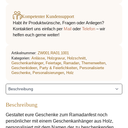
Kompetenter Kundensupport
Habt ihr Produktwünsche, Fragen oder Anliegen?
Kontaktiert uns einfach per
Mail
oder
Telefon
– wir
helfen euch gerne weiter!
Artikelnummer:
ZW001.RA01.1001
Kategorien:
Anlässe
,
Holzgravur
,
Holzschnitt
,
Geschenkanhänger
,
Feiertage
,
Ramadan
,
Themenwelten
,
Geschenkideen
,
Party & Feierlichkeiten
,
Personalisierte
Geschenke
,
Personalisierungen
,
Holz
Beschreibung
Gestaltet eure Geschenke zum Ramadanfest noch
persönlicher mit einem Geschenkanhänger aus Holz,
personalisiert mit dem Namen der zu beschenkenden