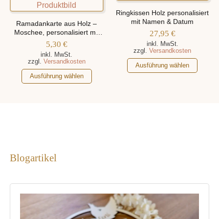
Die
auf.
Ringkissen Holz personalisiert
Optionen
Die
mit Namen & Datum
Ramadankarte aus Holz –
können
Optionen
Moschee, personalisiert mit
27,95
€
auf
Namen
können
5,30
€
inkl. MwSt.
zzgl.
Versandkosten
der
auf
inkl. MwSt.
zzgl.
Versandkosten
Produktseite
der
Dieses
Ausführung wählen
gewählt
Dieses
Produktseite
Produkt
Ausführung wählen
werden
Produkt
gewählt
weist
weist
werden
mehrere
mehrere
Varianten
Varianten
auf.
auf.
Die
Die
Optionen
Optionen
können
Blogartikel
können
auf
auf
der
der
Produktseite
Produktseite
gewählt
gewählt
werden
werden