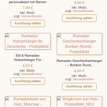
können
der
Namen
personalisiert mit Namen
4,60
€
auf
Produktseite
7,90
€
inkl. MwSt.
zzgl.
Versandkosten
der
gewählt
inkl. MwSt.
zzgl.
Versandkosten
Produktseite
werden
Dieses
Ausführung wählen
gewählt
Dieses
Produkt
Ausführung wählen
werden
Produkt
weist
weist
mehrere
mehrere
Varianten
Varianten
auf.
auf.
Die
Die
Optionen
Eid & Ramadan
Optionen
können
Holzanhänger Für
Ramadan Geschenkanhänger
Geschenke, Personalisiert Mit
können
auf
4,65
€
– Bonbon Rund,
Namen
auf
personalisiert mit Namen
der
4,60
€
inkl. MwSt.
zzgl.
Versandkosten
der
Produktseite
inkl. MwSt.
zzgl.
Versandkosten
Produktseite
Dieses
gewählt
Ausführung wählen
gewählt
Produkt
werden
Dieses
Ausführung wählen
werden
weist
Produkt
mehrere
weist
Varianten
mehrere
auf.
Varianten