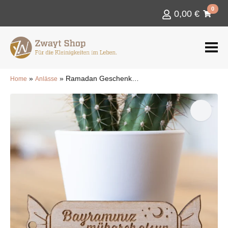
0
0,00
€
»
»
Ramadan Geschenkanhänger – Bonbon, personalisiert mit Namen
Home
Anlässe