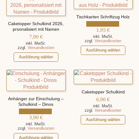
Tischkarten Schriftzug Holz
Caketopper Schulkind 2026,
prsonalisiert mit Namen
1,95
€
7,90
€
inkl. MwSt.
zzgl.
Versandkosten
inkl. MwSt.
zzgl.
Versandkosten
Dieses
Ausführung wählen
Dieses
Produkt
Ausführung wählen
Produkt
weist
weist
mehrere
mehrere
Varianten
Varianten
auf.
auf.
Die
Caketopper Schulkind
Die
Optionen
Anhänger zur Einschulung –
6,90
€
Optionen
können
Schulkind – Dinos
inkl. MwSt.
können
auf
zzgl.
Versandkosten
auf
3,90
€
der
Dieses
Ausführung wählen
der
Produktseite
inkl. MwSt.
Produkt
zzgl.
Versandkosten
Produktseite
gewählt
weist
Dieses
gewählt
werden
Ausführung wählen
mehrere