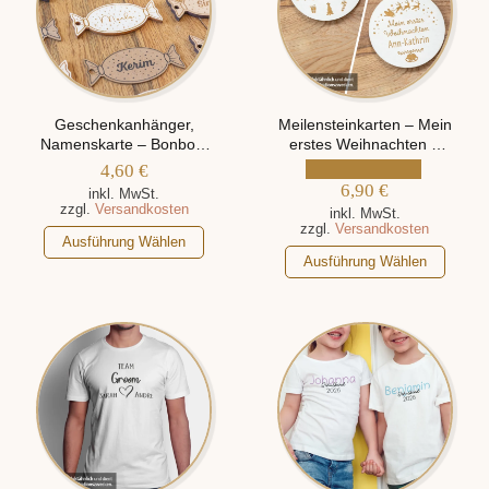
Geschenkanhänger,
Meilensteinkarten – Mein
Namenskarte – Bonbon,
erstes Weihnachten –
Personalisiert Mit Namen
mit 2 verschiedenen
4,60
€
Motiven, personalisiert
6,90
€
inkl. MwSt.
mit Namen
zzgl.
Versandkosten
inkl. MwSt.
zzgl.
Versandkosten
Dieses
Ausführung Wählen
Dieses
Produkt
Ausführung Wählen
Produkt
weist
weist
mehrere
mehrere
Varianten
Varianten
auf.
auf.
Die
Die
Optionen
Optionen
können
können
auf
auf
der