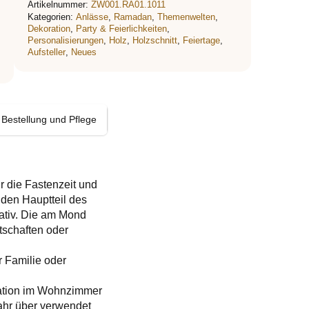
Artikelnummer:
ZW001.RA01.1011
Kategorien:
Anlässe
,
Ramadan
,
Themenwelten
,
Dekoration
,
Party & Feierlichkeiten
,
Personalisierungen
,
Holz
,
Holzschnitt
,
Feiertage
,
Aufsteller
,
Neues
 Bestellung und Pflege
r die Fastenzeit und
 den Hauptteil des
rativ. Die am Mond
tschaften oder
r Familie oder
ration im Wohnzimmer
ahr über verwendet