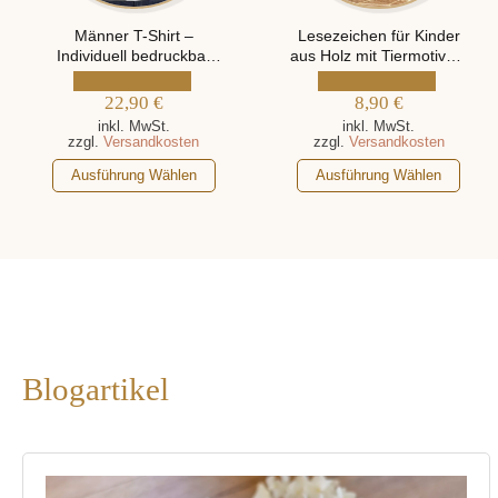
der
der
Produktseite
Produktseite
Männer T-Shirt –
Lesezeichen für Kinder
Individuell bedruckbar
aus Holz mit Tiermotiven,
gewählt
gewählt
mit eigenem Motiv
personalisiert mit Name
werden
werden
22,90
€
8,90
€
inkl. MwSt.
inkl. MwSt.
zzgl.
Versandkosten
zzgl.
Versandkosten
Dieses
Dieses
Ausführung Wählen
Ausführung Wählen
Produkt
Produkt
weist
weist
mehrere
mehrere
Varianten
Varianten
auf.
auf.
Die
Die
Optionen
Optionen
können
können
Blogartikel
auf
auf
der
der
Produktseite
Produktseite
gewählt
gewählt
werden
werden