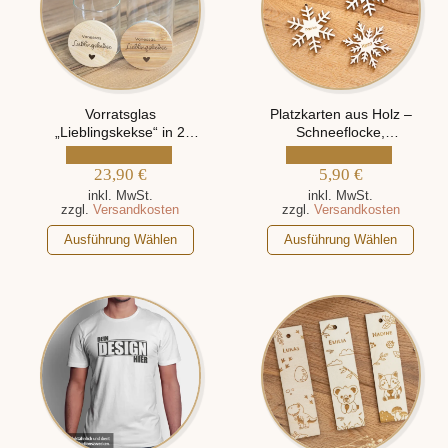
Vorratsglas
Platzkarten aus Holz –
„Lieblingskekse“ in 2
Schneeflocke,
verschiedenen Größen,
personalisiert mit Namen
personalisiert mit Namen
23,90
€
5,90
€
inkl. MwSt.
inkl. MwSt.
zzgl.
Versandkosten
zzgl.
Versandkosten
Dieses
Dieses
Ausführung Wählen
Ausführung Wählen
Produkt
Produkt
weist
weist
mehrere
mehrere
Varianten
Varianten
auf.
auf.
Die
Die
Optionen
Optionen
können
können
auf
auf