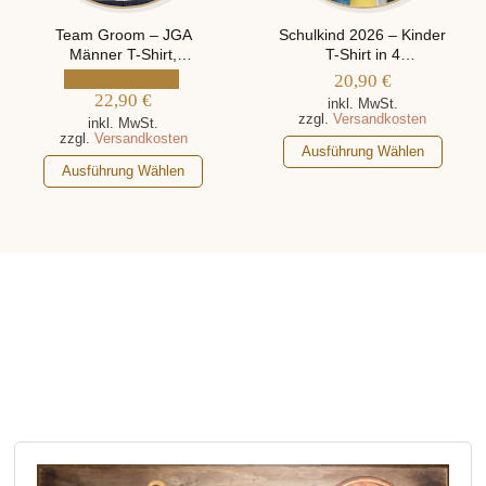
der
Produktseite
Produktseite
Team Groom – JGA
Schulkind 2026 – Kinder
gewählt
Männer T-Shirt,
T-Shirt in 4
gewählt
werden
personalisiert mit Namen
verschiedenen Farben,
20,90
€
werden
des Hochzeitspaars
personalisiert mit Namen
22,90
€
inkl. MwSt.
zzgl.
Versandkosten
inkl. MwSt.
zzgl.
Versandkosten
Dieses
Ausführung Wählen
Dieses
Produkt
Ausführung Wählen
Produkt
weist
weist
mehrere
mehrere
Varianten
Varianten
auf.
auf.
Die
Die
Optionen
Optionen
können
können
auf
auf
der
der
Produktseite
Produktseite
gewählt
gewählt
werden
werden