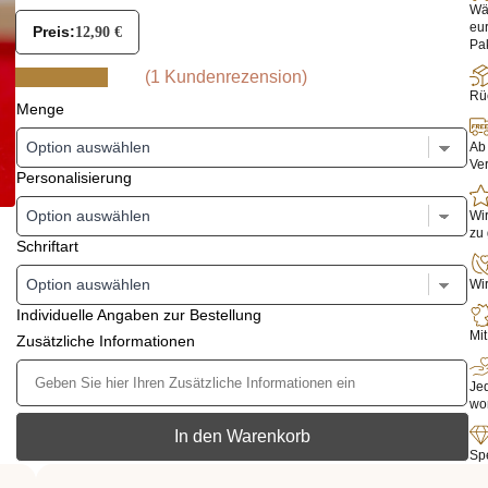
Wäh
eu
Preis:
12,90
€
Pak
(
1
Kundenrezension)
Rüc
Menge
Ab 
Ve
Personalisierung
Wir
zu 
Schriftart
Wir
Individuelle Angaben zur Bestellung
Mit
Zusätzliche Informationen
Jed
wo
In den Warenkorb
Sp