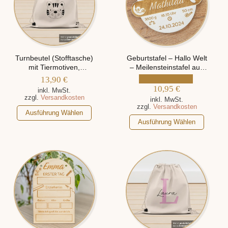
Turnbeutel (Stofftasche)
Geburtstafel – Hallo Welt
mit Tiermotiven,
– Meilensteinstafel aus
personalisiert mit Namen
Holz, personalisiert mit
13,90
€
Namen und
10,95
€
inkl. MwSt.
Geburtsdaten
zzgl.
Versandkosten
inkl. MwSt.
zzgl.
Versandkosten
Dieses
Ausführung Wählen
Dieses
Produkt
Ausführung Wählen
Produkt
weist
weist
mehrere
mehrere
Varianten
Varianten
auf.
auf.
Die
Die
Optionen
Optionen
können
können
auf
auf
der