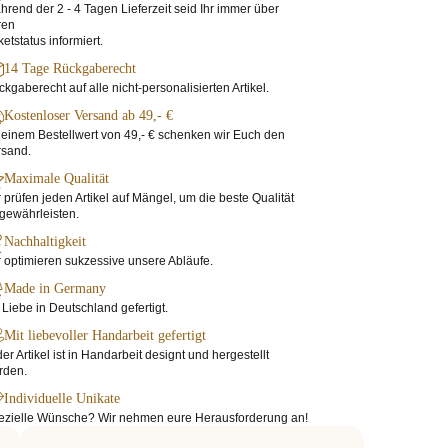
rend der 2 - 4 Tagen Lieferzeit seid Ihr immer über
ren
etstatus informiert.
14 Tage Rückgaberecht
kgaberecht auf alle nicht-personalisierten Artikel.
Kostenloser Versand ab 49,- €
einem Bestellwert von 49,- € schenken wir Euch den
rsand.
Maximale Qualität
 prüfen jeden Artikel auf Mängel, um die beste Qualität
gewährleisten.
Nachhaltigkeit
 optimieren sukzessive unsere Abläufe.
Made in Germany
 Liebe in Deutschland gefertigt.
Mit liebevoller Handarbeit gefertigt
er Artikel ist in Handarbeit designt und hergestellt
rden.
Individuelle Unikate
ezielle Wünsche? Wir nehmen eure Herausforderung an!