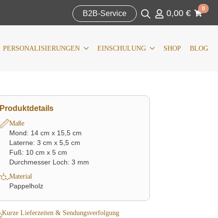
Search
0
0,00
€
for:
B2B-Service
IERUNGEN
KOMMUNION/KONFIRMATION
SHOP
BLOG
Search
for:
PERSONALISIERUNGEN
EINSCHULUNG
SHOP
BLOG
Produktdetails
Maße
Mond: 14 cm x 15,5 cm
Laterne: 3 cm x 5,5 cm
Fuß: 10 cm x 5 cm
Durchmesser Loch: 3 mm
Material
Pappelholz
Kurze Lieferzeiten & Sendungsverfolgung