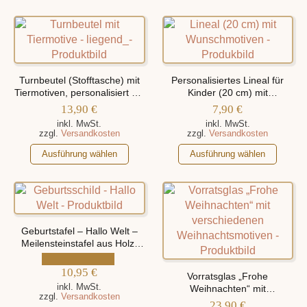
mehrere
weist
Varianten
mehrere
auf.
Varianten
Die
auf.
Optionen
Die
Turnbeutel (Stofftasche) mit
Personalisiertes Lineal für
können
Optionen
Tiermotiven, personalisiert mit
Kinder (20 cm) mit
auf
Namen
verschiedenen Motiven
können
13,90
€
7,90
€
der
auf
inkl. MwSt.
inkl. MwSt.
zzgl.
Versandkosten
zzgl.
Versandkosten
Produktseite
der
gewählt
Dieses
Produktseite
Dieses
Ausführung wählen
Ausführung wählen
werden
Produkt
gewählt
Produkt
weist
werden
weist
mehrere
mehrere
Varianten
Varianten
auf.
auf.
Geburtstafel – Hallo Welt –
Die
Die
Meilensteinstafel aus Holz,
personalisiert mit Namen und
Optionen
Optionen
Geburtsdaten
können
10,95
€
können
Vorratsglas „Frohe
auf
auf
inkl. MwSt.
Weihnachten“ mit
zzgl.
Versandkosten
der
der
verschiedenen
23,90
€