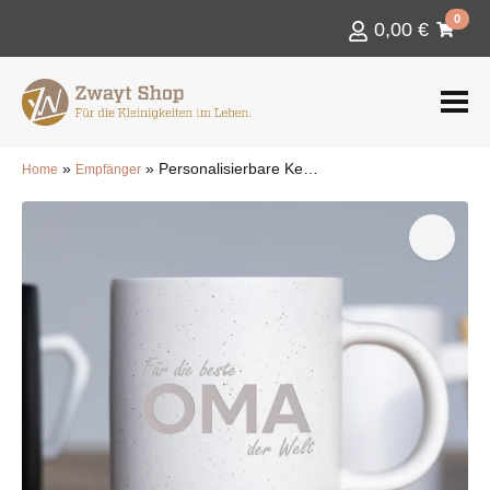
0
0,00
€
»
»
Personalisierbare Keramiktasse – Für die beste Oma der Welt – mit Wunschtext
Home
Empfänger