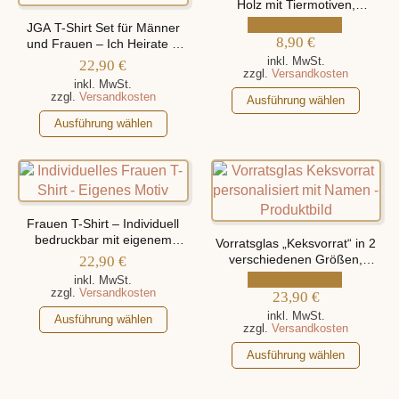
Die
Optionen
Holz mit Tiermotiven,
Optionen
personalisiert mit Name
können
JGA T-Shirt Set für Männer
können
8,90
€
und Frauen – Ich Heirate –
auf
Wir Feiern, personalisiert mit
auf
inkl. MwSt.
22,90
€
der
zzgl.
Versandkosten
Namen
der
Produktseite
inkl. MwSt.
Dieses
zzgl.
Versandkosten
Produktseite
Ausführung wählen
gewählt
Produkt
gewählt
Dieses
werden
Ausführung wählen
weist
werden
Produkt
mehrere
weist
Varianten
mehrere
auf.
Varianten
Die
auf.
Frauen T-Shirt – Individuell
Optionen
Die
bedruckbar mit eigenem
Vorratsglas „Keksvorrat“ in 2
können
Optionen
Motiv
22,90
€
verschiedenen Größen,
auf
können
personalisiert mit Namen
inkl. MwSt.
der
zzgl.
Versandkosten
auf
23,90
€
Produktseite
der
Dieses
inkl. MwSt.
Ausführung wählen
zzgl.
Versandkosten
gewählt
Produktseite
Produkt
werden
Dieses
gewählt
weist
Ausführung wählen
Produkt
werden
mehrere
weist
Varianten