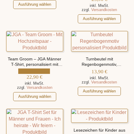
Dieses
Weihnachtsmotiven
Produktseite
Produktseite
Ausführung wählen
inkl. MwSt.
Produkt
zzgl.
Versandkosten
gewählt
gewählt
weist
werden
werden
Dieses
Ausführung wählen
mehrere
Produkt
Varianten
weist
auf.
mehrere
Die
Varianten
Optionen
auf.
können
Die
Team Groom – JGA Männer
Turnbeutel mit
auf
Optionen
T-Shirt, personalisiert mit
Regenbogenmotiv,
der
Namen des Hochzeitspaars
personalisiert mit Namen
können
13,90
€
Produktseite
22,90
€
auf
inkl. MwSt.
gewählt
zzgl.
Versandkosten
der
inkl. MwSt.
zzgl.
Versandkosten
werden
Produktseite
Dieses
Ausführung wählen
Dieses
gewählt
Produkt
Ausführung wählen
Produkt
werden
weist
weist
mehrere
mehrere
Varianten
Varianten
auf.
auf.
Die
Lesezeichen für Kinder aus