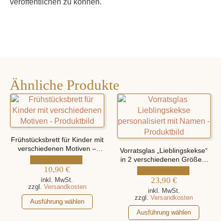
veröffentlichen zu können.
Ähnliche Produkte
Frühstücksbrett für Kinder mit
verschiedenen Motiven –
Vorratsglas „Lieblingskekse“
personalisiert mit Namen
in 2 verschiedenen Größen,
10,90
€
personalisiert mit Namen
23,90
€
inkl. MwSt.
zzgl.
Versandkosten
inkl. MwSt.
zzgl.
Versandkosten
Dieses
Ausführung wählen
Produkt
Dieses
Ausführung wählen
weist
Produkt