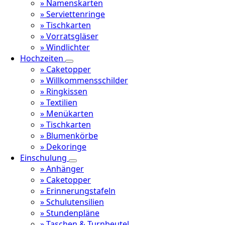
» Namenskarten
» Serviettenringe
» Tischkarten
» Vorratsgläser
» Windlichter
Hochzeiten
» Caketopper
» Willkommensschilder
» Ringkissen
» Textilien
» Menükarten
» Tischkarten
» Blumenkörbe
» Dekoringe
Einschulung
» Anhänger
» Caketopper
» Erinnerungstafeln
» Schulutensilien
» Stundenpläne
» Taschen & Turnbeutel