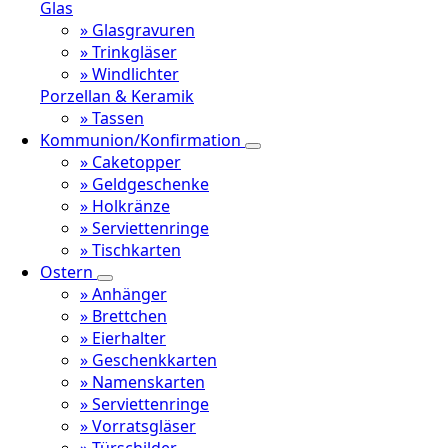
Glas
» Glasgravuren
» Trinkgläser
» Windlichter
Porzellan & Keramik
» Tassen
Kommunion/Konfirmation
» Caketopper
» Geldgeschenke
» Holkränze
» Serviettenringe
» Tischkarten
Ostern
» Anhänger
» Brettchen
» Eierhalter
» Geschenkkarten
» Namenskarten
» Serviettenringe
» Vorratsgläser
» Türschilder