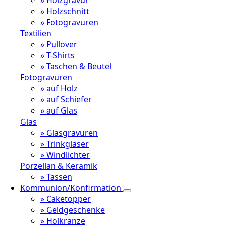
» Holzgravur
» Holzschnitt
» Fotogravuren
Textilien
» Pullover
» T-Shirts
» Taschen & Beutel
Fotogravuren
» auf Holz
» auf Schiefer
» auf Glas
Glas
» Glasgravuren
» Trinkgläser
» Windlichter
Porzellan & Keramik
» Tassen
Kommunion/Konfirmation
» Caketopper
» Geldgeschenke
» Holkränze