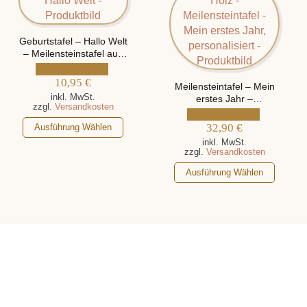
Optionen
Die
können
Optionen
Geburtstafel – Hallo Welt
auf
können
– Meilensteinstafel aus
der
auf
Holz, personalisiert mit
Produktseite
der
Namen und
10,95
€
Meilensteintafel – Mein
gewählt
Produktseite
Geburtsdaten
inkl. MwSt.
erstes Jahr –
werden
gewählt
zzgl.
Versandkosten
Fotorahmen aus Holz,
werden
Dieses
personalisiert mit Namen
32,90
€
Ausführung Wählen
und Geburtsdaten
Produkt
inkl. MwSt.
zzgl.
Versandkosten
weist
mehrere
Dieses
Ausführung Wählen
Varianten
Produkt
auf.
weist
Die
mehrere
Optionen
Varianten
können
auf.
auf
Die
der
Optionen
Produktseite
können
gewählt
auf