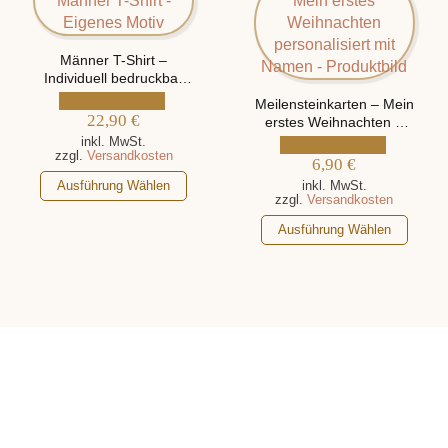
Die
Die
Optionen
Optionen
Männer T-Shirt –
können
können
Individuell bedruckbar
auf
auf
mit eigenem Motiv
Meilensteinkarten – Mein
der
der
22,90
€
erstes Weihnachten –
Produktseite
Produktseite
mit 2 verschiedenen
inkl. MwSt.
gewählt
gewählt
zzgl.
Versandkosten
Motiven, personalisiert
6,90
€
werden
werden
mit Namen
Dieses
Ausführung Wählen
inkl. MwSt.
zzgl.
Versandkosten
Produkt
weist
Dieses
Ausführung Wählen
mehrere
Produkt
Varianten
weist
auf.
mehrere
Die
Varianten
Optionen
auf.
können
Die
auf
Optionen
der
können
Produktseite
auf
gewählt
der