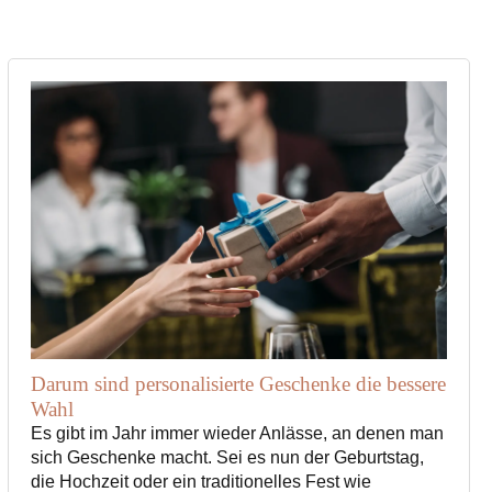
werden
der
Produktseite
gewählt
werden
Darum sind personalisierte Geschenke die bessere
Wahl
Es gibt im Jahr immer wieder Anlässe, an denen man
sich Geschenke macht. Sei es nun der Geburtstag,
die Hochzeit oder ein traditionelles Fest wie