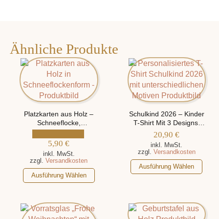
Ähnliche Produkte
Platzkarten aus Holz –
Schulkind 2026 – Kinder
Schneeflocke,
T-Shirt Mit 3 Designs,
personalisiert mit Namen
Personalisiert mit Namen
20,90
€
5,90
€
inkl. MwSt.
zzgl.
Versandkosten
inkl. MwSt.
zzgl.
Versandkosten
Dieses
Ausführung Wählen
Dieses
Produkt
Ausführung Wählen
Produkt
weist
weist
mehrere
mehrere
Varianten
Varianten
auf.