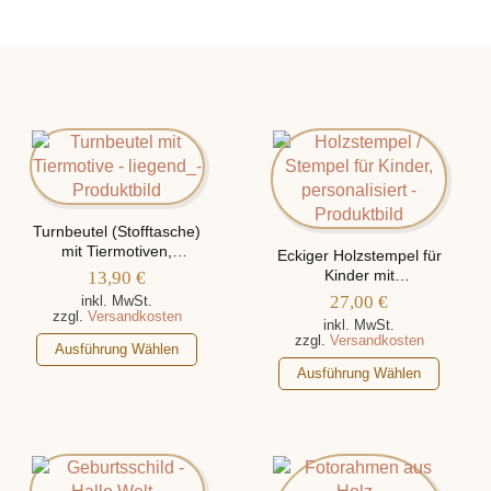
Turnbeutel (Stofftasche)
mit Tiermotiven,
Eckiger Holzstempel für
personalisiert mit Namen
13,90
€
Kinder mit
unterschiedlichen
27,00
€
inkl. MwSt.
Motiven, personalisiert
zzgl.
Versandkosten
inkl. MwSt.
mit Name
zzgl.
Versandkosten
Dieses
Ausführung Wählen
Produkt
Dieses
Ausführung Wählen
weist
Produkt
mehrere
weist
Varianten
mehrere
auf.
Varianten
Die
auf.