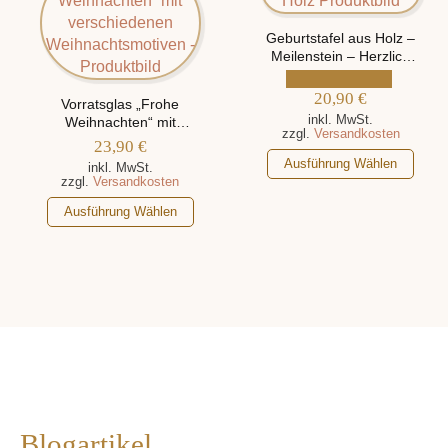
auf.
Die
Die
Geburtstafel aus Holz –
Optionen
Meilenstein – Herzlich
Optionen
können
Willkommen auf der
können
auf
Welt, personalisiert mit
20,90
€
auf
Vorratsglas „Frohe
der
Namen und
inkl. MwSt.
Weihnachten“ mit
der
Geburtsdaten
Produktseite
zzgl.
Versandkosten
verschiedenen
23,90
€
Produktseite
gewählt
Weihnachtsmotiven
Dieses
Ausführung Wählen
inkl. MwSt.
gewählt
werden
Produkt
zzgl.
Versandkosten
werden
weist
Dieses
Ausführung Wählen
mehrere
Produkt
Varianten
weist
auf.
mehrere
Die
Varianten
Optionen
auf.
können
Die
auf
Optionen
der
können
Produktseite
auf
gewählt
der
Blogartikel
werden