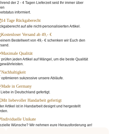
rend der 2 - 4 Tagen Lieferzeit seid Ihr immer über
ren
etstatus informiert.
14 Tage Rückgaberecht
kgaberecht auf alle nicht-personalisierten Artikel.
Kostenloser Versand ab 49,- €
einem Bestellwert von 49,- € schenken wir Euch den
rsand.
Maximale Qualität
 prüfen jeden Artikel auf Mängel, um die beste Qualität
gewährleisten.
Nachhaltigkeit
 optimieren sukzessive unsere Abläufe.
Made in Germany
 Liebe in Deutschland gefertigt.
Mit liebevoller Handarbeit gefertigt
er Artikel ist in Handarbeit designt und hergestellt
rden.
Individuelle Unikate
ezielle Wünsche? Wir nehmen eure Herausforderung an!