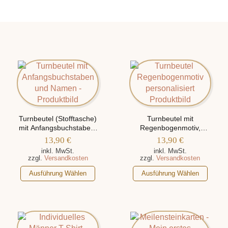
Turnbeutel (Stofftasche)
Turnbeutel mit
mit Anfangsbuchstaben,
Regenbogenmotiv,
personalisiert mit Namen
personalisiert mit Namen
13,90
€
13,90
€
inkl. MwSt.
inkl. MwSt.
zzgl.
Versandkosten
zzgl.
Versandkosten
Dieses
Dieses
Ausführung Wählen
Ausführung Wählen
Produkt
Produkt
weist
weist
mehrere
mehrere
Varianten
Varianten
auf.
auf.