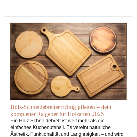
werden
Produktseite
gewählt
werden
Holz-Schneidebretter richtig pflegen – dein
kompletter Ratgeber für Holzarten 2025
Ein Holz Schneidebrett ist weit mehr als ein
einfaches Küchenutensil. Es vereint natürliche
Ästhetik, Funktionalität und Langlebigkeit – und wird