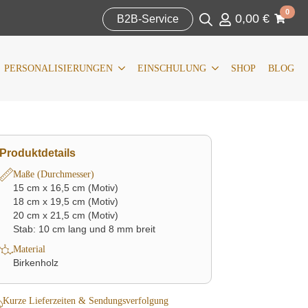
Search
0
0,00
€
for:
B2B-Service
IERUNGEN
KOMMUNION/KONFIRMATION
SHOP
BLOG
Search
for:
PERSONALISIERUNGEN
EINSCHULUNG
SHOP
BLOG
Produktdetails
Maße (Durchmesser)
15 cm x 16,5 cm (Motiv)
18 cm x 19,5 cm (Motiv)
20 cm x 21,5 cm (Motiv)
Stab: 10 cm lang und 8 mm breit
Material
Birkenholz
Kurze Lieferzeiten & Sendungsverfolgung