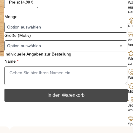
Preis:
14,90
€
Wäh
eu
Pak
Menge
Rüc
Größe (Motiv)
Ab 
Ve
Individuelle Angaben zur Bestellung
Wir
Name
*
zu 
Wir
Mit
In den Warenkorb
Jed
wo
Sp