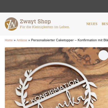
NEUES
BESTSELLER
AN
NEUES
BE
»
»
Personalisierter Caketopper – Konfirmation mit Blä
Home
Anlässe