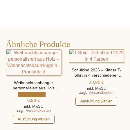
Ähnliche Produkte
Schulkind 2026 – Kinder T-
Shirt in 4 verschiedenen
Farben, personalisiert mit
20,90
€
Weihnachtsanhänger
Namen
personalisiert aus Holz
inkl. MwSt.
zzgl.
Versandkosten
„Weihnachtsbaumkugeln“
6,90
€
Dieses
Ausführung wählen
Produkt
inkl. MwSt.
zzgl.
Versandkosten
weist
Dieses
mehrere
Ausführung wählen
Produkt
Varianten