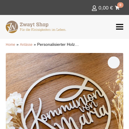
0
0,00
€
»
»
Personalisierter Holzkranz – „Kommunion von“ mit Fischsymbol
Home
Anlässe