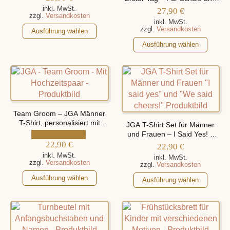
Produktseite
Kindergarten, personalisiert
gewählt
inkl. MwSt.
27,90
€
zzgl.
Versandkosten
mit Namen
gewählt
werden
inkl. MwSt.
Dieses
zzgl.
Versandkosten
werden
Ausführung wählen
Produkt
Dieses
Ausführung wählen
weist
Produkt
mehrere
weist
Varianten
mehrere
auf.
Varianten
Die
auf.
Optionen
Die
Team Groom – JGA Männer
können
Optionen
T-Shirt, personalisiert mit
JGA T-Shirt Set für Männer
auf
Namen des Hochzeitspaars
können
und Frauen – I Said Yes! –
der
22,90
€
auf
We Said Cheers!
22,90
€
Produktseite
der
inkl. MwSt.
inkl. MwSt.
zzgl.
Versandkosten
gewählt
zzgl.
Versandkosten
Produktseite
werden
Dieses
gewählt
Dieses
Ausführung wählen
Ausführung wählen
Produkt
werden
Produkt
weist
weist
mehrere
mehrere
Varianten
Varianten