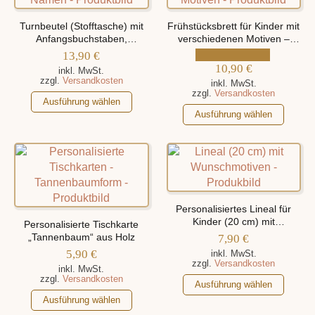
auf.
auf.
Die
Die
Turnbeutel (Stofftasche) mit
Frühstücksbrett für Kinder mit
Optionen
Optionen
Anfangsbuchstaben,
verschiedenen Motiven –
können
personalisiert mit Namen
personalisiert mit Namen
können
13,90
€
auf
auf
10,90
€
inkl. MwSt.
der
zzgl.
Versandkosten
der
inkl. MwSt.
zzgl.
Versandkosten
Produktseite
Dieses
Produktseite
Ausführung wählen
gewählt
Dieses
Produkt
gewählt
Ausführung wählen
werden
Produkt
weist
werden
weist
mehrere
mehrere
Varianten
Varianten
auf.
auf.
Die
Die
Optionen
Personalisiertes Lineal für
Optionen
können
Kinder (20 cm) mit
Personalisierte Tischkarte
verschiedenen Motiven
können
„Tannenbaum“ aus Holz
auf
7,90
€
auf
der
5,90
€
inkl. MwSt.
zzgl.
Versandkosten
der
Produktseite
inkl. MwSt.
zzgl.
Versandkosten
Produktseite
Dieses
gewählt
Ausführung wählen
Dieses
gewählt
Produkt
werden
Ausführung wählen
Produkt
werden
weist