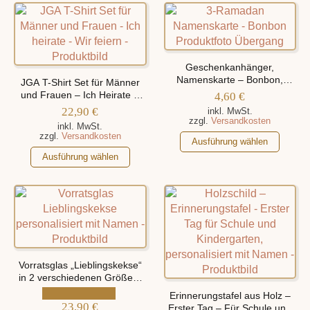
weist
auf.
mehrere
Die
Varianten
Optionen
auf.
können
Die
auf
Geschenkanhänger,
Optionen
Namenskarte – Bonbon,
der
JGA T-Shirt Set für Männer
können
Personalisiert Mit Namen
und Frauen – Ich Heirate –
Produktseite
4,60
€
Wir Feiern, personalisiert mit
auf
22,90
€
gewählt
inkl. MwSt.
Namen
zzgl.
Versandkosten
der
werden
inkl. MwSt.
zzgl.
Versandkosten
Produktseite
Dieses
Ausführung wählen
gewählt
Dieses
Produkt
Ausführung wählen
werden
Produkt
weist
weist
mehrere
mehrere
Varianten
Varianten
auf.
auf.
Die
Die
Optionen
Optionen
können
Vorratsglas „Lieblingskekse“
können
auf
in 2 verschiedenen Größen,
personalisiert mit Namen
auf
der
Erinnerungstafel aus Holz –
der
23,90
€
Produktseite
Erster Tag – Für Schule und