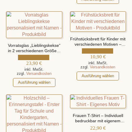
gewählt
Produkt
weist
gewählt
werden
weist
mehrere
werden
mehrere
Varianten
Varianten
auf.
auf.
Die
Die
Optionen
Frühstücksbrett für Kinder mit
Optionen
können
verschiedenen Motiven –
Vorratsglas „Lieblingskekse“
personalisiert mit Namen
können
in 2 verschiedenen Größen,
auf
personalisiert mit Namen
auf
10,90
€
der
23,90
€
der
inkl. MwSt.
Produktseite
zzgl.
Versandkosten
Produktseite
inkl. MwSt.
gewählt
zzgl.
Versandkosten
Dieses
gewählt
Ausführung wählen
werden
Dieses
Produkt
werden
Ausführung wählen
Produkt
weist
weist
mehrere
mehrere
Varianten
Varianten
auf.
auf.
Die
Frauen T-Shirt – Individuell
Die
Optionen
bedruckbar mit eigenem
Optionen
können
Motiv
22,90
€