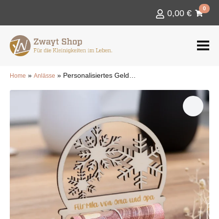
0
0,00
€
»
»
Personalisiertes Geldgeschenk Schneekugel
Home
Anlässe