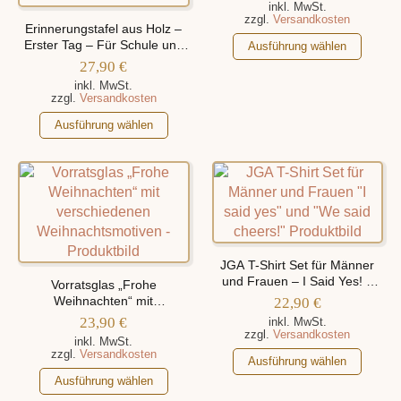
können
auf
inkl. MwSt.
zzgl.
Versandkosten
auf
der
Erinnerungstafel aus Holz –
der
Produktseite
Dieses
Erster Tag – Für Schule und
Ausführung wählen
Kindergarten, personalisiert
Produktseite
gewählt
Produkt
27,90
€
mit Namen
gewählt
werden
weist
inkl. MwSt.
zzgl.
Versandkosten
werden
mehrere
Dieses
Varianten
Ausführung wählen
Produkt
auf.
weist
Die
mehrere
Optionen
Varianten
können
auf.
auf
Die
der
Optionen
Produktseite
JGA T-Shirt Set für Männer
können
gewählt
und Frauen – I Said Yes! –
Vorratsglas „Frohe
auf
werden
We Said Cheers!
Weihnachten“ mit
22,90
€
der
verschiedenen
23,90
€
inkl. MwSt.
Weihnachtsmotiven
zzgl.
Versandkosten
Produktseite
inkl. MwSt.
zzgl.
Versandkosten
gewählt
Dieses
Ausführung wählen
werden
Dieses
Produkt
Ausführung wählen
Produkt
weist