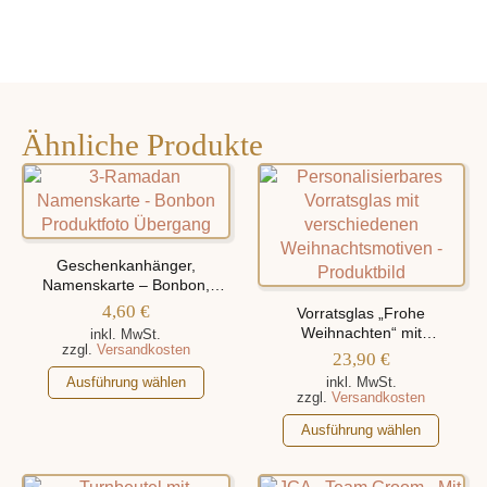
Ähnliche Produkte
Geschenkanhänger,
Namenskarte – Bonbon,
Personalisiert Mit Namen
4,60
€
Vorratsglas „Frohe
Weihnachten“ mit
inkl. MwSt.
zzgl.
Versandkosten
verschiedenen
23,90
€
Weihnachtsmotiven,
Dieses
Ausführung wählen
inkl. MwSt.
personalisiert mit Namen
zzgl.
Versandkosten
Produkt
weist
Dieses
Ausführung wählen
mehrere
Produkt
Varianten
weist