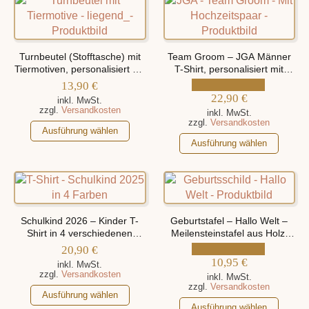
auf.
mehrere
Die
Varianten
Optionen
auf.
können
Die
Turnbeutel (Stofftasche) mit
Team Groom – JGA Männer
auf
Optionen
Tiermotiven, personalisiert mit
T-Shirt, personalisiert mit
der
Namen
Namen des Hochzeitspaars
können
13,90
€
Produktseite
auf
22,90
€
inkl. MwSt.
zzgl.
Versandkosten
gewählt
der
inkl. MwSt.
zzgl.
Versandkosten
werden
Dieses
Produktseite
Ausführung wählen
Dieses
Produkt
gewählt
Ausführung wählen
Produkt
weist
werden
weist
mehrere
mehrere
Varianten
Varianten
auf.
auf.
Die
Schulkind 2026 – Kinder T-
Geburtstafel – Hallo Welt –
Die
Shirt in 4 verschiedenen
Optionen
Meilensteinstafel aus Holz,
Farben, personalisiert mit
personalisiert mit Namen und
Optionen
können
20,90
€
Namen
Geburtsdaten
können
10,95
€
auf
inkl. MwSt.
zzgl.
Versandkosten
auf
inkl. MwSt.
der
zzgl.
Versandkosten
Dieses
der
Produktseite
Ausführung wählen
Dieses
Produkt
Produktseite
Ausführung wählen