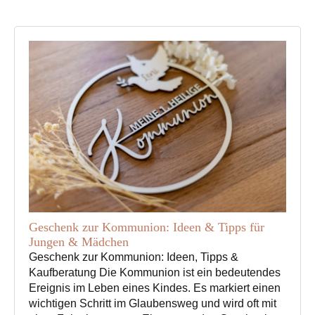
auf
auf
der
der
Produktseite
Produktseite
gewählt
gewählt
werden
werden
Geschenk zur Kommunion: Ideen & Tipps für
Jungen & Mädchen
Geschenk zur Kommunion: Ideen, Tipps &
Kaufberatung Die Kommunion ist ein bedeutendes
Ereignis im Leben eines Kindes. Es markiert einen
wichtigen Schritt im Glaubensweg und wird oft mit