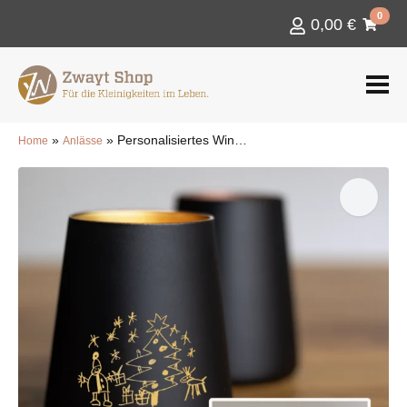
0
0,00
€
»
»
Personalisiertes Windlicht mit Kinderzeichnung als Gravur (Trapezform)
Home
Anlässe