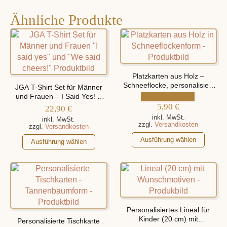
Ähnliche Produkte
Platzkarten aus Holz –
Schneeflocke, personalisiert
JGA T-Shirt Set für Männer
mit Namen
und Frauen – I Said Yes! –
We Said Cheers!
5,90
€
22,90
€
inkl. MwSt.
inkl. MwSt.
zzgl.
Versandkosten
zzgl.
Versandkosten
Dieses
Dieses
Ausführung wählen
Ausführung wählen
Produkt
Produkt
weist
weist
mehrere
mehrere
Varianten
Varianten
auf.
auf.
Die
Die
Personalisiertes Lineal für
Optionen
Optionen
Kinder (20 cm) mit
Personalisierte Tischkarte
können