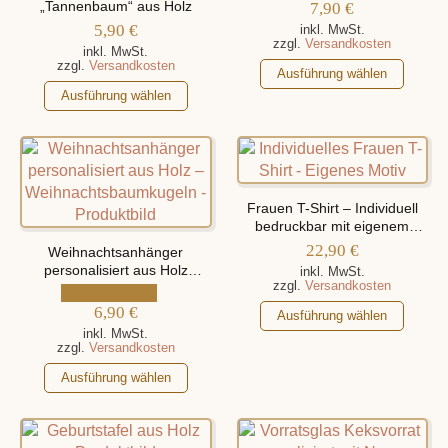
können
verschiedenen Motiven
„Tannenbaum“ aus Holz
7,90
€
auf
auf
5,90
€
inkl. MwSt.
der
zzgl.
Versandkosten
der
inkl. MwSt.
Produktseite
zzgl.
Versandkosten
Produktseite
Dieses
Ausführung wählen
gewählt
gewählt
Dieses
Produkt
Ausführung wählen
werden
werden
Produkt
weist
weist
mehrere
mehrere
Varianten
Varianten
auf.
auf.
Die
Frauen T-Shirt – Individuell
Die
Optionen
bedruckbar mit eigenem
Optionen
können
Motiv
22,90
€
Weihnachtsanhänger
können
auf
personalisiert aus Holz
inkl. MwSt.
zzgl.
Versandkosten
„Weihnachtsbaumkugeln“
auf
der
der
6,90
€
Produktseite
Dieses
Ausführung wählen
Produktseite
gewählt
Produkt
inkl. MwSt.
zzgl.
Versandkosten
gewählt
werden
weist
Dieses
werden
mehrere
Ausführung wählen
Produkt
Varianten
weist
auf.
mehrere
Die