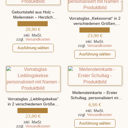
Varianten
Optionen
auf.
können
Geburtstafel aus Holz –
Die
Meilenstein – Herzlich
auf
Vorratsglas „Keksvorrat“ in 2
Willkommen auf der Welt,
Optionen
verschiedenen Größen,
der
personalisiert mit Namen und
können
20,90
€
personalisiert mit Namen
Produktseite
Geburtsdaten
auf
23,90
€
inkl. MwSt.
gewählt
zzgl.
Versandkosten
der
inkl. MwSt.
werden
zzgl.
Versandkosten
Dieses
Produktseite
Ausführung wählen
Produkt
Dieses
gewählt
Ausführung wählen
weist
Produkt
werden
mehrere
weist
Varianten
mehrere
auf.
Varianten
Die
auf.
Optionen
Die
Meilensteinkarte – Erster
können
Optionen
Schultag, personalisiert mit
Vorratsglas „Lieblingskekse“
auf
können
Namen und
in 2 verschiedenen Größen,
6,90
€
Einschulungsdatum
personalisiert mit Namen
der
auf
inkl. MwSt.
zzgl.
Versandkosten
Produktseite
23,90
€
der
gewählt
Produktseite
Dieses
inkl. MwSt.
Ausführung wählen
zzgl.
Versandkosten