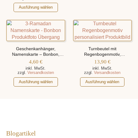
werden
gewählt
Produkt
Dieses
werden
weist
Ausführung wählen
Produkt
mehrere
weist
Varianten
mehrere
auf.
Varianten
Die
auf.
Optionen
Die
können
Geschenkanhänger,
Turnbeutel mit
Optionen
Namenskarte – Bonbon,
auf
Regenbogenmotiv,
Personalisiert Mit Namen
können
personalisiert mit Namen
4,60
€
der
13,90
€
auf
Produktseite
inkl. MwSt.
inkl. MwSt.
zzgl.
Versandkosten
zzgl.
Versandkosten
der
gewählt
Produktseite
Dieses
Dieses
werden
Ausführung wählen
Ausführung wählen
gewählt
Produkt
Produkt
werden
weist
weist
mehrere
mehrere
Varianten
Varianten
auf.
auf.
Die
Die
Optionen
Optionen
Blogartikel
können
können