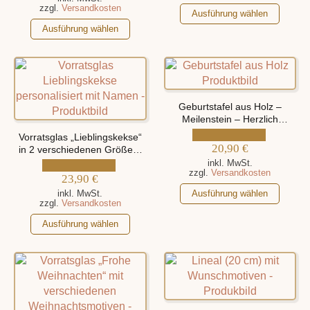
zzgl.
Versandkosten
der
der
Dieses
Ausführung wählen
Produktseite
Dieses
Produktseite
Produkt
Ausführung wählen
gewählt
Produkt
gewählt
weist
werden
weist
werden
mehrere
mehrere
Varianten
Varianten
auf.
auf.
Die
Geburtstafel aus Holz –
Die
Optionen
Meilenstein – Herzlich
Optionen
Willkommen auf der Welt,
können
Vorratsglas „Lieblingskekse“
personalisiert mit Namen und
können
auf
20,90
€
in 2 verschiedenen Größen,
Geburtsdaten
personalisiert mit Namen
auf
der
inkl. MwSt.
zzgl.
Versandkosten
der
23,90
€
Produktseite
Dieses
Produktseite
gewählt
inkl. MwSt.
Ausführung wählen
zzgl.
Versandkosten
Produkt
gewählt
werden
Dieses
weist
werden
Ausführung wählen
Produkt
mehrere
weist
Varianten
mehrere
auf.
Varianten
Die
auf.
Optionen