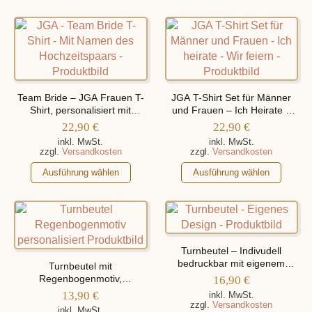
Produkt
weist
weist
mehrere
mehrere
Varianten
Varianten
auf.
auf.
Die
Die
Optionen
Optionen
können
Team Bride – JGA Frauen T-
JGA T-Shirt Set für Männer
können
auf
Shirt, personalisiert mit
und Frauen – Ich Heirate –
Namen des Hochzeitspaars
Wir Feiern, personalisiert mit
auf
der
22,90
€
22,90
€
Namen
der
Produktseite
inkl. MwSt.
inkl. MwSt.
zzgl.
Versandkosten
zzgl.
Versandkosten
Produktseite
gewählt
Dieses
gewählt
Dieses
werden
Ausführung wählen
Ausführung wählen
Produkt
werden
Produkt
weist
weist
mehrere
mehrere
Varianten
Varianten
auf.
auf.
Turnbeutel – Indivudell
Die
Die
bedruckbar mit eigenem
Turnbeutel mit
Optionen
Optionen
Design (Motiv)
Regenbogenmotiv,
16,90
€
personalisiert mit Namen
können
können
13,90
€
inkl. MwSt.
zzgl.
Versandkosten
auf
auf
inkl. MwSt.