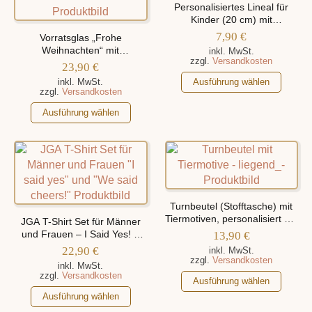
Die
können
Personalisiertes Lineal für
Optionen
auf
Kinder (20 cm) mit
können
verschiedenen Motiven
der
7,90
€
Vorratsglas „Frohe
auf
Produktseite
Weihnachten“ mit
inkl. MwSt.
zzgl.
Versandkosten
der
verschiedenen
gewählt
23,90
€
Weihnachtsmotiven
Produktseite
werden
Dieses
inkl. MwSt.
Ausführung wählen
zzgl.
Versandkosten
gewählt
Produkt
werden
Dieses
weist
Ausführung wählen
Produkt
mehrere
weist
Varianten
mehrere
auf.
Varianten
Die
auf.
Optionen
Die
können
Turnbeutel (Stofftasche) mit
Optionen
auf
Tiermotiven, personalisiert mit
JGA T-Shirt Set für Männer
können
der
Namen
und Frauen – I Said Yes! –
13,90
€
auf
We Said Cheers!
Produktseite
22,90
€
inkl. MwSt.
zzgl.
Versandkosten
der
gewählt
inkl. MwSt.
zzgl.
Versandkosten
Produktseite
werden
Dieses
Ausführung wählen
gewählt
Dieses
Produkt
Ausführung wählen
werden
Produkt
weist