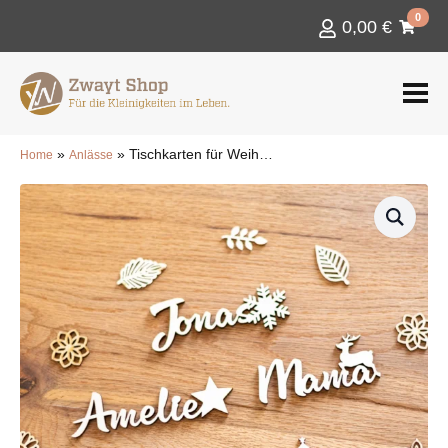
0
0,00
€
»
»
Tischkarten für Weihnachten aus Holz, Schriftzug mit Weihnachtsmotiven
Home
Anlässe