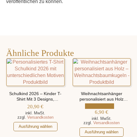
veröffentlichen zu können.
Ähnliche Produkte
Schulkind 2026 – Kinder T-
Weihnachtsanhänger
Shirt Mit 3 Designs,
personalisiert aus Holz
Personalisiert mit Namen
„Weihnachtsbaumkugeln“
20,90
€
6,90
€
inkl. MwSt.
zzgl.
Versandkosten
inkl. MwSt.
zzgl.
Versandkosten
Dieses
Ausführung wählen
Dieses
Produkt
Ausführung wählen