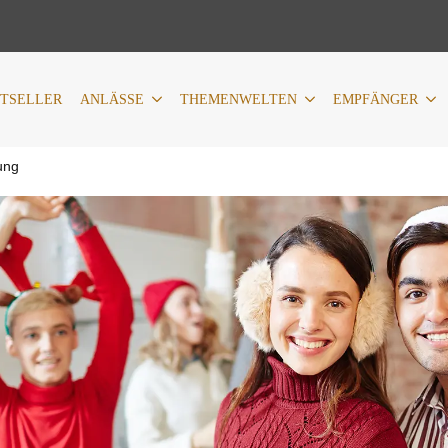
LÄSSE
THEMENWELTEN
EMPFÄNGER
PERSONALIS
STSELLER
ANLÄSSE
THEMENWELTEN
EMPFÄNGER
ung