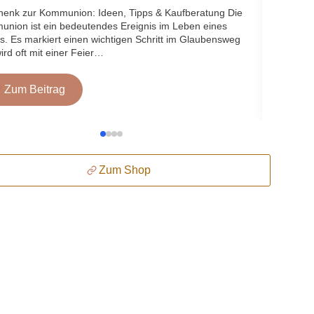
enk zur Kommunion: Ideen, Tipps & Kaufberatung Die
Ein Holz
nion ist ein bedeutendes Ereignis im Leben eines
Küchenut
s. Es markiert einen wichtigen Schritt im Glaubensweg
und Lang
ird oft mit einer Feier…
Begleite
Zum Beitrag
Z
Zum Shop