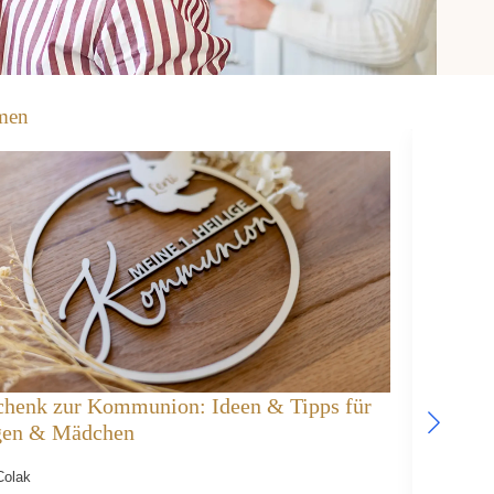
men
chenk zur Kommunion: Ideen & Tipps für
Holz-S
gen & Mädchen
komple
Colak
Ufuk Col