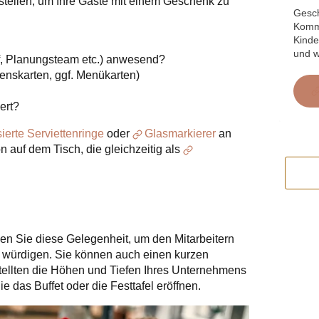
stellen, um Ihre Gäste mit einem Geschenk zu
Gesch
Kommu
Kinde
und w
raf, Planungsteam etc.) anwesend?
enskarten, ggf. Menükarten)
ert?
ierte Serviettenringe
oder
Glasmarkierer
an
 auf dem Tisch, die gleichzeitig als
zen Sie diese Gelegenheit, um den Mitarbeitern
zu würdigen. Sie können auch einen kurzen
tellten die Höhen und Tiefen Ihres Unternehmens
 das Buffet oder die Festtafel eröffnen.