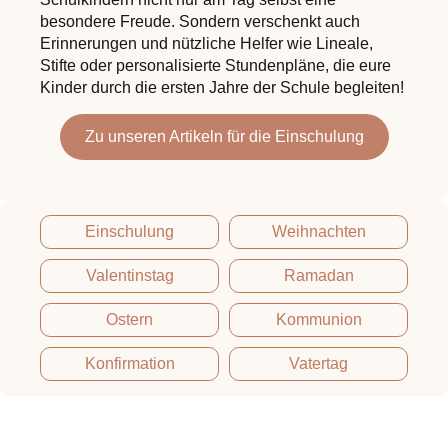
Zu unseren Artikeln für Vatertag
unvergesslich.
personalisiert nach eurem Geschmack. Für ein
einen ereignisreichen Tag.
besondere Freude. Sondern verschenkt auch
euren Namen drauf zum aufstellen oder
Zu unseren Artikeln für Ramadan
Zu unseren Artikeln für Ostern
besinnliches Weihnachtsfest und eine
Erinnerungen und nützliche Helfer wie Lineale,
Päärchengläser mit euren Namen drauf. Entdeckt
Weihnachtszeit voller strahlender Augen.
Stifte oder personalisierte Stundenpläne, die eure
eine Vielzahl von Möglichkeiten euren Liebsten
Zu unseren Artikeln für die Kommunion
Zu unseren Artikeln für die Konfirmation
Kinder durch die ersten Jahre der Schule begleiten!
etwas besonderes zu schenken.
Zu unseren Artikeln für Weihnachten
Zu unseren Artikeln für den Valentinstag
Zu unseren Artikeln für die Einschulung
Einschulung
Weihnachten
Valentinstag
Ramadan
Ostern
Kommunion
Konfirmation
Vatertag