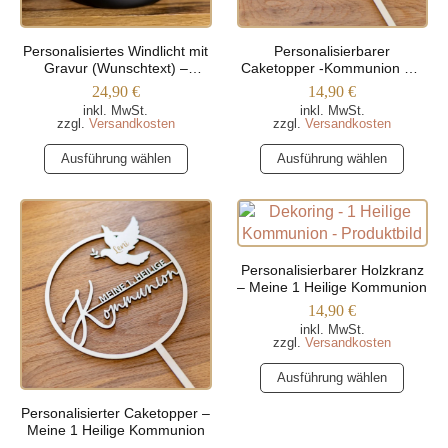
der
der
Produktseite
Produktseite
Personalisiertes Windlicht mit
Personalisierbarer
gewählt
gewählt
Gravur (Wunschtext) –
Caketopper -Kommunion Mit
werden
werden
Trapezform
Blätterkranz
24,90
€
14,90
€
inkl. MwSt.
inkl. MwSt.
zzgl.
Versandkosten
zzgl.
Versandkosten
Dieses
Dieses
Ausführung wählen
Ausführung wählen
Produkt
Produkt
weist
weist
mehrere
mehrere
Varianten
Varianten
auf.
auf.
Personalisierbarer Holzkranz
Die
Die
– Meine 1 Heilige Kommunion
Optionen
Optionen
14,90
€
können
können
inkl. MwSt.
zzgl.
Versandkosten
auf
auf
Dieses
der
der
Ausführung wählen
Produkt
Produktseite
Produktseite
Personalisierter Caketopper –
weist
gewählt
gewählt
Meine 1 Heilige Kommunion
mehrere
werden
werden