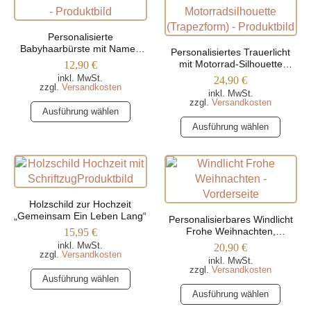
Varianten
Die
auf.
Optionen
Die
Personalisierte
können
Optionen
Babyhaarbürste mit Namen
Personalisiertes Trauerlicht
auf
und Geburtsdatum
können
mit Motorrad-Silhouette
12,90
€
der
(Trapezform)
auf
inkl. MwSt.
24,90
€
zzgl.
Versandkosten
Produktseite
der
inkl. MwSt.
zzgl.
Versandkosten
gewählt
Dieses
Produktseite
Ausführung wählen
werden
Produkt
Dieses
gewählt
Ausführung wählen
weist
Produkt
werden
mehrere
weist
Varianten
mehrere
auf.
Varianten
Die
auf.
Holzschild zur Hochzeit
Optionen
Die
„Gemeinsam Ein Leben Lang“
Personalisierbares Windlicht
können
Optionen
Frohe Weihnachten,
15,95
€
verschiedene Farben
auf
können
inkl. MwSt.
20,90
€
zzgl.
Versandkosten
der
auf
inkl. MwSt.
zzgl.
Versandkosten
Dieses
Produktseite
der
Ausführung wählen
Produkt
Dieses
gewählt
Produktseite
Ausführung wählen
weist
Produkt
werden
gewählt