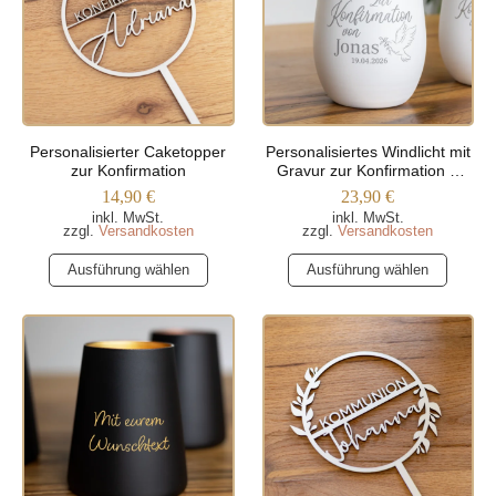
Die
Die
Optionen
Optionen
können
können
auf
auf
der
der
Produktseite
Produktseite
Personalisierter Caketopper
Personalisiertes Windlicht mit
gewählt
gewählt
zur Konfirmation
Gravur zur Konfirmation –
werden
werden
Taube mit Olivenzweig
14,90
€
23,90
€
inkl. MwSt.
inkl. MwSt.
zzgl.
Versandkosten
zzgl.
Versandkosten
Dieses
Dieses
Ausführung wählen
Ausführung wählen
Produkt
Produkt
weist
weist
mehrere
mehrere
Varianten
Varianten
auf.
auf.
Die
Die
Optionen
Optionen
können
können
auf
auf