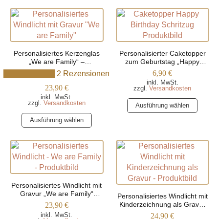
mehrere
weist
werden
Varianten
mehrere
auf.
Varianten
Die
auf.
Optionen
Die
Personalisiertes Kerzenglas
Personalisierter Caketopper
können
Optionen
„We are Family“ –
zum Geburtstag „Happy
Verschiedene Farben
Birthday“, Schriftzug
auf
können
6,90
€
2 Rezensionen
der
auf
inkl. MwSt.
23,90
€
zzgl.
Versandkosten
Produktseite
der
inkl. MwSt.
Dieses
zzgl.
Versandkosten
gewählt
Produktseite
Ausführung wählen
Produkt
werden
gewählt
Dieses
Ausführung wählen
weist
werden
Produkt
mehrere
weist
Varianten
mehrere
auf.
Varianten
Die
auf.
Optionen
Die
Personalisiertes Windlicht mit
können
Optionen
Gravur „We are Family“
Personalisiertes Windlicht mit
auf
(Trapez)
können
Kinderzeichnung als Gravur
23,90
€
der
(Trapezform)
auf
inkl. MwSt.
24,90
€