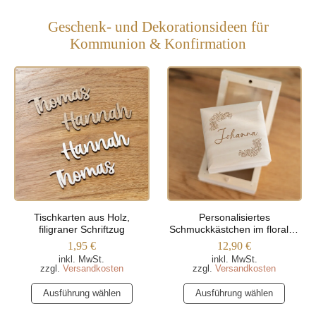
Geschenk- und Dekorationsideen für
Kommunion & Konfirmation
Tischkarten aus Holz,
Personalisiertes
filigraner Schriftzug
Schmuckkästchen im floralen
Design
1,95
€
12,90
€
inkl. MwSt.
inkl. MwSt.
zzgl.
Versandkosten
zzgl.
Versandkosten
Dieses
Dieses
Ausführung wählen
Ausführung wählen
Produkt
Produkt