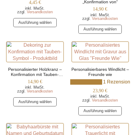
Namen
„Konfirmation von“
4,45
€
inkl. MwSt.
14,90
€
zzgl.
Versandkosten
inkl. MwSt.
zzgl.
Versandkosten
Dieses
Ausführung wählen
Produkt
Dieses
Ausführung wählen
weist
Produkt
mehrere
weist
Varianten
mehrere
auf.
Varianten
Die
auf.
Optionen
Die
Personalisierter Holzkranz –
Personalisierbares Windlicht –
können
Optionen
Konfirmation mit Tauben-
Freunde wie
Symbol
auf
können
14,90
€
1 Rezension
der
auf
inkl. MwSt.
23,90
€
zzgl.
Versandkosten
Produktseite
der
inkl. MwSt.
Dieses
zzgl.
Versandkosten
gewählt
Produktseite
Ausführung wählen
Produkt
werden
gewählt
Dieses
Ausführung wählen
weist
werden
Produkt
mehrere
weist
Varianten
mehrere
auf.