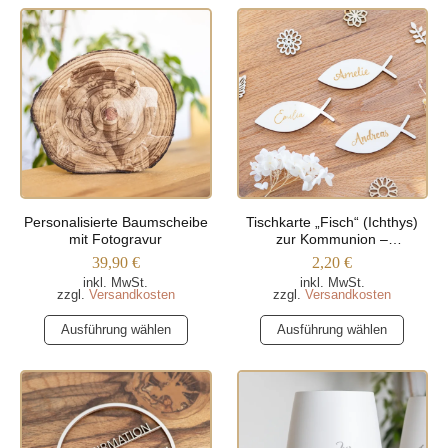
weist
weist
mehrere
mehrere
Varianten
Varianten
auf.
auf.
Die
Die
Optionen
Optionen
können
können
auf
auf
der
der
Produktseite
Produktseite
Personalisierte Baumscheibe
Tischkarte „Fisch“ (Ichthys)
gewählt
gewählt
mit Fotogravur
zur Kommunion –
werden
werden
Lasergravur
39,90
€
2,20
€
inkl. MwSt.
inkl. MwSt.
zzgl.
Versandkosten
zzgl.
Versandkosten
Dieses
Dieses
Ausführung wählen
Ausführung wählen
Produkt
Produkt
weist
weist
mehrere
mehrere
Varianten
Varianten
auf.
auf.