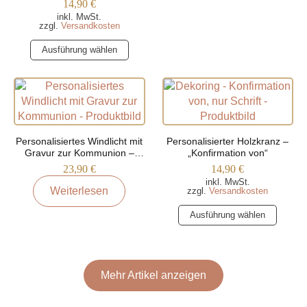
14,90
€
Varianten
inkl. MwSt.
auf.
zzgl.
Versandkosten
Die
Dieses
Ausführung wählen
Optionen
Produkt
können
weist
auf
mehrere
der
Varianten
Produktseite
auf.
gewählt
Die
Personalisiertes Windlicht mit
Personalisierter Holzkranz –
werden
Optionen
Gravur zur Kommunion –
„Konfirmation von“
Taubenmotiv
können
23,90
€
14,90
€
auf
inkl. MwSt.
Weiterlesen
zzgl.
Versandkosten
der
Dieses
Produktseite
Ausführung wählen
Produkt
gewählt
weist
werden
mehrere
Varianten
Mehr Artikel anzeigen
auf.
Die